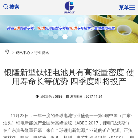
菜单
搜索
>
资讯中心
>
行业资讯
银隆新型钛锂电池具有高能量密度 使
用寿命长等优势 四季度即将投产
浏览次数：5899
发布时间：2017-11-24
11月23日，一年一度的全球电池行业盛会——第5届中国（广东·
汕头）锂电新能源产业国际高峰论坛（ABEC 2017，锂电“达沃斯”）
在广东汕头隆重开幕，来自全球锂电新能源产业链的矿产资源、正负
极材料、隔膜、电解液、设备、检测、电芯制造及组装（PACK）、电