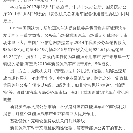
本办法自2017年12月5日起施行。中共中央办公厅、国务院办公
厅2011年1月6日印发的《党政机关公务用车配备使用管理办法》同时
废止。
电池中国网认为，新能源汽车进党政机关是我国推进新能源汽车
发展的又一重大举措。公务车市场是我国汽车市场重要组成部分，市
场体量巨大。中国产业信息网数据显示,2014年我国公务车销售收入
935.68亿元,销量49.19万辆;2015年销售收入达到924.61亿元,销量
46.25万台。据预计，新规的实行将为新能源乘用车市场带来每年十万
辆级的增量,有望为2018年新能源汽车市场带来约15%增长。
另一方面，党政机关对《管理办法》的执行力较强，能够迅速形
成市场购买力，有利于车企、电池企业回笼资金。除此之外，党政机
关采购的公务车辆多以A级、B级为主，如非常常见的“捷达”、“帕萨
特”等。新能源汽车入局公务车市场，有利于我国新能源汽车产业结构
调整。
新能源汽车入局公务市场，不仅是对国内新能源车企的重磅利好
消息，对整个新能源汽车产业都有着巨大提振作用。
基础设施：充电设施将成机关门前风景线
新能源汽车对于充电桩依赖性较强，随着新能源公务车的普及，