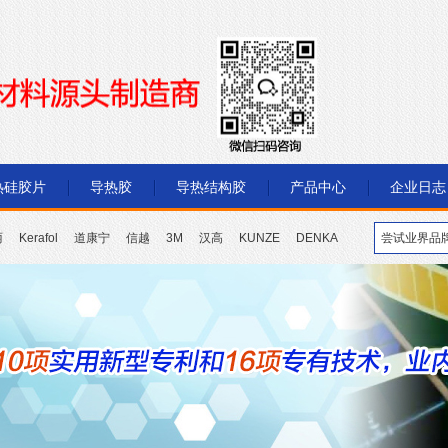
热硅胶片
导热胶
导热结构胶
产品中心
企业日志
丽
Kerafol
道康宁
信越
3M
汉高
KUNZE
DENKA