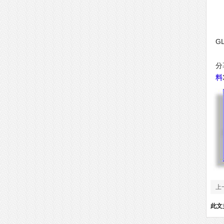
G
G
G
分
料
上
此文