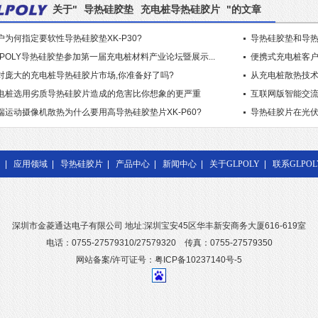
关于"
导热硅胶垫
充电桩导热硅胶片
"的文章
户为何指定要软性导热硅胶垫XK-P30?
导热硅胶垫和导
LPOLY导热硅胶垫参加第一届充电桩材料产业论坛暨展示...
便携式充电桩客户为
对庞大的充电桩导热硅胶片市场,你准备好了吗?
从充电桩散热技
电桩选用劣质导热硅胶片造成的危害比你想象的更严重
互联网版智能交流
端运动摄像机散热为什么要用高导热硅胶垫片XK-P60?
导热硅胶片在光
|
应用领域
|
导热硅胶片
|
产品中心
|
新闻中心
|
关于GLPOLY
|
联系GLPOL
深圳市金菱通达电子有限公司 地址:深圳宝安45区华丰新安商务大厦616-619室
电话：0755-27579310/27579320 传真：0755-27579350
网站备案/许可证号：粤ICP备10237140号-5