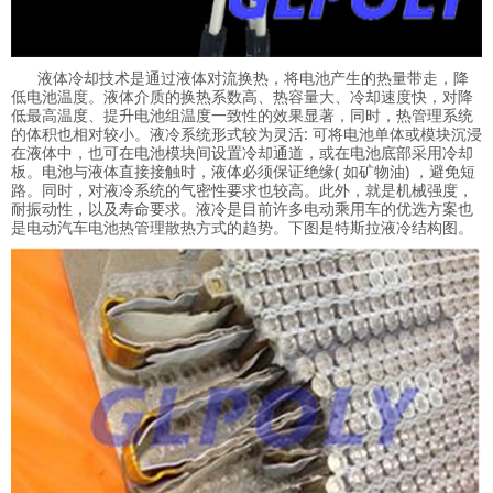
液体冷却技术是通过液体对流换热，将电池产生的热量带走，降
低电池温度。液体介质的换热系数高、热容量大、冷却速度快，对降
低最高温度、提升电池组温度一致性的效果显著，同时，热管理系统
的体积也相对较小。液冷系统形式较为灵活: 可将电池单体或模块沉浸
在液体中，也可在电池模块间设置冷却通道，或在电池底部采用冷却
板。电池与液体直接接触时，液体必须保证绝缘( 如矿物油) ，避免短
路。同时，对液冷系统的气密性要求也较高。此外，就是机械强度，
耐振动性，以及寿命要求。液冷是目前许多电动乘用车的优选方案也
是电动汽车电池热管理散热方式的趋势。下图是特斯拉液冷结构图。