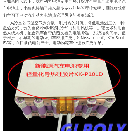
火如荼的形式下，我司动力电池专用导热硅胶片有幸量产应用电动汽
车电池上，小编也接触了越来越多专业的热管理攻城狮，跟随攻城狮
们学习了电动汽车动力电池热管理风冷与液冷知识。
风冷是以低温空气为介质，利用热的对流，降低电池温度的一种
散热方式，分为自然冷却和强制冷却（利用风机等）。该技术利用自
然风或风机，配合汽车自带的蒸发器为电池降温，系统结构简单、便
于维护，在早期的电动乘用车应用广泛，如Nissan Leaf、KIA Soul
EV等，在目前的电动巴士、电动物流车中也被广泛采纳。