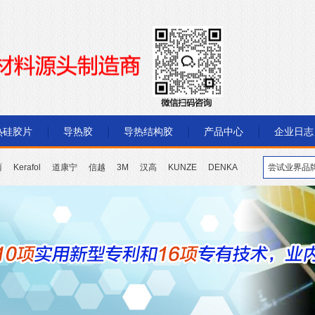
热硅胶片
导热胶
导热结构胶
产品中心
企业日志
丽
Kerafol
道康宁
信越
3M
汉高
KUNZE
DENKA