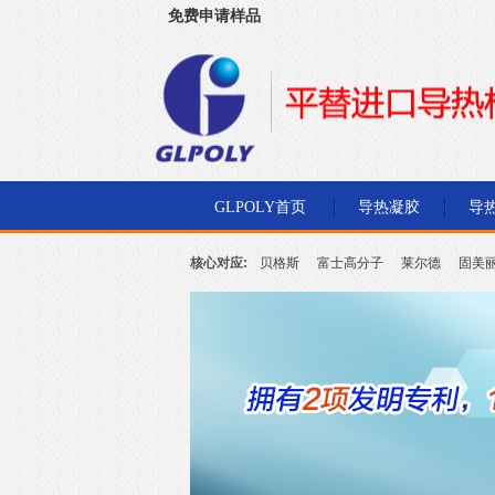
免费申请样品
深圳市金菱通达电子有限公司
GLPOLY首页
导热凝胶
导
核心对应:
贝格斯
富士高分子
莱尔德
固美
北川