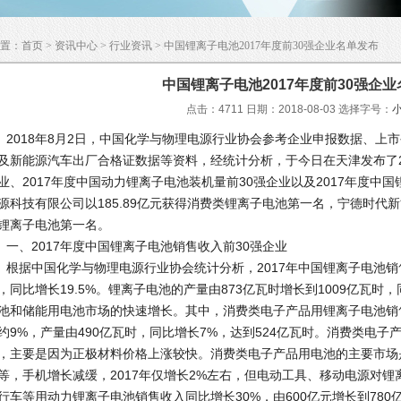
置：
首页
>
资讯中心
>
行业资讯
> 中国锂离子电池2017年度前30强企业名单发布
中国锂离子电池2017年度前30强企
点击：4711 日期：2018-08-03
选择字号：
018年8月2日，中国化学与物理电源行业协会参考企业申报数据、上
及新能源汽车出厂合格证数据等资料，经统计分析，于今日在天津发布了2
业、2017年度中国动力锂离子电池装机量前30强企业以及2017年度中
源科技有限公司以185.89亿元获得消费类锂离子电池第一名，宁德时代新
锂离子电池第一名。
、2017年度中国锂离子电池销售收入前30强企业
据中国化学与物理电源行业协会统计分析，2017年中国锂离子电池销售收入
，同比增长19.5%。锂离子电池的产量由873亿瓦时增长到1009亿瓦时
池和储能用电池市场的快速增长。其中，消费类电子产品用锂离子电池销售
约9%，产量由490亿瓦时，同比增长7%，达到524亿瓦时。消费类电
，主要是因为正极材料价格上涨较快。消费类电子产品用电池的主要市场
等，手机增长减缓，2017年仅增长2%左右，但电动工具、移动电源对
行车等用动力锂离子电池销售收入同比增长30%，由600亿元增长到780亿