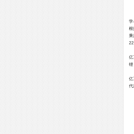
二
据
学
根
乘
2
2
亿
锂
2
亿
代