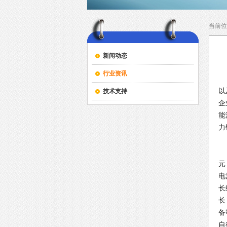
当前位
新闻动态
行业资讯
2
以
技术支持
企
能
力
一
根
元
电
长
长
备
自