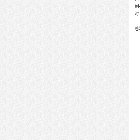
到
时
2
总