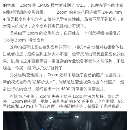
的大底， Zoom 将 CMOS 尺寸缩减到了 1/2.3 ，以便在更小的体积
内取得理想的变焦效果。 Zoom 的变焦范围等效至 24-96 mm，
4 倍无损变焦中包含有 2 倍的光学变焦性能。虽然不至于到长焦，但
对无人机来说，这个变焦距离已经相当可观了。
另外由于 Zoom 的变焦能力，它还独占一个创意视频拍摄模式
“Dolly Zoom” 滑动变焦。
这种拍摄手法是在镜头变焦的同时，相机本身也相对被摄物体拉
进或者拉远，最终达到主体大小不变，但背景却出现反直觉变化的效
果。以前拍这东西都需要非常复杂的专业设备和软件才能做到，不过
现在，你买一架“私人飞机”就行了
另外借助变焦能力， Zoom 还顺手增强了自己的照片拍摄能力。
新的模式被称为“超解析技术”，能够通过变焦视角拍摄 9 张照片，然
后进行机内合成，最终输出一张 4800 万像素的高清照片。
可惜为了变焦， Zoom 失去了哈苏 Logo 的法力加持。除此之
外， Zoom 的外观、规格，都和先前的 Pro 差不多：全向避障、8公
里续航和 20 m/s 的飞行速度，移动延时等等，都得到了完整保留。