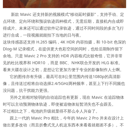
新款 Mavic 还支持新的视频模式“移动延时摄影”，支持手动、定
点环绕、定向环绕和预设轨迹四种模式，无需后期，直接机内合成即
得成片。未来还可以通过软件记录轨迹，通过不同时间段的多次飞行
进行合成，一段视频就能拍下当地的日与夜。
这块传感器还支持 H.265 编码，4K HDR 内容拍摄，和 10-bit 色深的
Dlog-M 记录模式，在提供更大色彩空间的同时，也给后期制作留下
余地。只是 Mavic 2 Pro 支持的 HDR 内容格式比较奇怪，它并非常
见的杜比视界和 HDR10 ，而是 BBC、NHK联合开发的 HLG 标准。
看来大疆在设计之初，是想让它更加方便于专业的影像制作人士啊。
它的图传亦有升级，最高可在8公里范围内传送1080p的高清影
像，且传送过程将自动选择2.4/5GHz两种频率，甚至上下行不同频也
没问题，抗干扰能力更强。
另外之前相对较弱的自动追踪也有更新，现在 Mavic 在追踪物体
时可以主动预测物体轨迹，即使被追物体短暂消失也不会跟丢。
不过相比之下，电池的升级就显得不那么令人兴奋了。
跟上一代的 Mavic Pro 相比，今年的 Mavic 2 Pro 并未在设计上
做出更多改动（而且折叠式无人机这东西本来看着就都差不多）。不