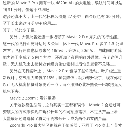
过新的 Mavic 2 Pro 拥有一块 4820mAh 的大电池，续航时间可以达
到 31 分钟。但这个成绩吧……
进步还真不大，上一代的标称续航是 27 分钟，白金版也有 30 分钟。
至于长出来这 4 分钟有啥用……
算了，总比少了强。
另外，大疆此番还进一步增强了 Mavic 2 Pro 系列的飞行性能。
这一代的飞行距离能达到 8 公里，比上一代 Mavic Pro 多了 1.5 公里
左右；飞行速度也从原来的 18m/s ，升级到 20m/s 。与此同时避障
能力终于变成了 6 向全方位，还新加了夜用的红外避障。有了这俩升
级，无人机飞出去撞树这种经典傻缺素材以后怕是就看不见喽……
另外在飞行桨叶上， Mavic 2 Pro 也做了些许改动。叶片经过重
新设计，空气阻力降低了18%，噪音降低，动力却升级了。现在你可
以让无人机离拍摄对象更近一点，而不用担心北极熊会一巴掌把无人
机怼下去。
Mavic 2 Zoom：看的更远
关于这款衍生型号，之前其实一直都有误传：Mavic 2 会通过可
变镜头的方式来实现广角和长焦的不同拍摄需求。不过从产品上看，
大疆最后还是选择了将两个需求分开，成为两个独立的产品。
Zoom 和 Pro 最大的区别就在于传感器：不同于 Pro 身上 1 英寸