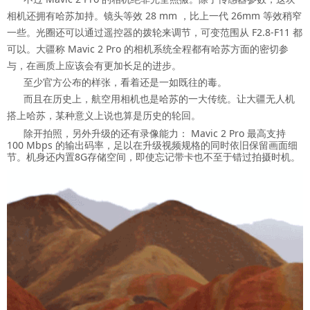
相机还拥有哈苏加持。镜头等效 28 mm ，比上一代 26mm 等效稍窄
一些。光圈还可以通过遥控器的拨轮来调节，可变范围从 F2.8-F11 都
可以。大疆称 Mavic 2 Pro 的相机系统全程都有哈苏方面的密切参
与，在画质上应该会有更加长足的进步。
至少官方公布的样张，看着还是一如既往的毒。
而且在历史上，航空用相机也是哈苏的一大传统。让大疆无人机
搭上哈苏，某种意义上说也算是历史的轮回。
除开拍照，另外升级的还有录像能力： Mavic 2 Pro 最高支持
100 Mbps 的输出码率，足以在升级视频规格的同时依旧保留画面细
节。机身还内置8G存储空间，即使忘记带卡也不至于错过拍摄时机。