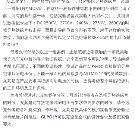
（0.25mm），同样尺寸结构的情况下，只需要给导热绝缘片一边加
上一排串联的MOS管，在这样一种条件或结构下做耐电压测试（请了
解，所有的条件都一样，包括实验设备及实验人员都不变），几组测
试数据记录如下：DC 2500V、2700V、2405V、2750V、2600V的时
候导热绝缘片被击穿，而且击穿的位置分别有不同。对于这样的实验
数据，我们怎么判断？是否可以定义导热绝缘片XK-F35的耐电压值是
2405V？
笔者跟您分享的以上一组案例，正是笔者近期接触的一家做高频
快充汽车充电桩的客户验证数据。这个案例至少可以说明，导热绝缘
片耐电压测试，不同的测试条件、测试产品的结构都会直接影响导热
绝缘片耐电压值，不能一概而论的直接参考ASTMD 149的测试数据，
尤其是在产品要求高绝缘高耐电压的时候，更得考虑整个导热绝缘片
的工作环境及工作条件。
笔者希望通过此真实案例分享，可以让消费者在选择导热绝缘片
的时候，尤其是对导热绝缘片耐电压有要求或高要求的时候，请务必
充分考虑各种真实的工作环境，尤其是做具体的模拟实验来充分验证
导热绝缘片耐电压，
GLPOLY
可以完全配合您的设计要求及模拟实验
要求。