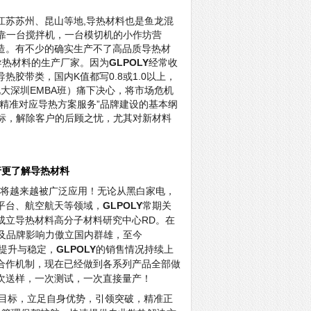
江苏苏州、昆山等地,导热材料也是鱼龙混
工靠一台搅拌机，一台模切机的小作坊营
造。有不少的确实生产不了高品质导热材
导热材料的生产厂家。因为
GLPOLY
经常收
胶带类，国内K值都写0.8或1.0以上，
大深圳EMBA班）痛下决心，将市场危机
精准对应导热方案服务”品牌建设的基本纲
标，解除客户的后顾之忧，尤其对新材料
行更了解导热材料
将越来越被广泛应用！无论从黑白家电，
平台、航空航天等领域，
GLPOLY
常期关
成立导热材料高分子材料研究中心RD。在
及品牌影响力傲立国内群雄，至今
提升与稳定，
GLPOLY
的销售情况持续上
合作机制，现在已经做到各系列产品全部做
次送样，一次测试，一次直接量产！
目标，立足自身优势，引领突破，精准正