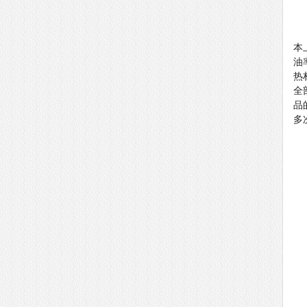
本
油
热
全
品
多