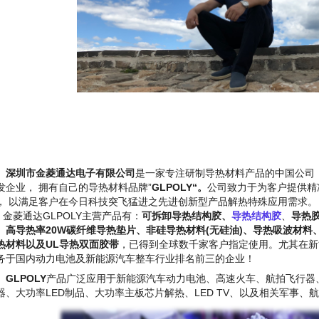
深圳市金菱通达电子有限公司
是一家专注研制导热材料产品的中国公司
发企业，
拥有
自己的导热材料品牌”
GLPOLY“。
公司致力于为客户提供精
，
以满足客户在今日科技突飞猛进之先进创新型产品解热特殊应用需求。
金菱通达GLPOLY主营产品有：
可拆卸导热结构胶、
导热结构胶
、
导热
、高导热率20W碳纤维导热垫片、
非硅导热材料
(无硅油
)
、导热吸波材料
热材料以及UL导热双面胶带
，已得到全球数千家客户指定使用。尤其在新能
务于国内动力电池及新能源汽车整车行业排名前三的企业！
GLPOLY
产品广泛应用于新能源汽车动力电池、高速火车、航拍飞行器
器、大功率
LED
制品、大功率主板芯片解热、
LED TV、
以及相关军事、航