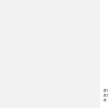
度
质
准