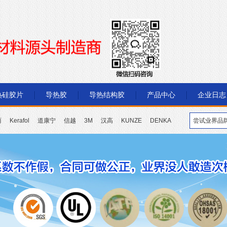
热硅胶片
导热胶
导热结构胶
产品中心
企业日志
丽
Kerafol
道康宁
信越
3M
汉高
KUNZE
DENKA