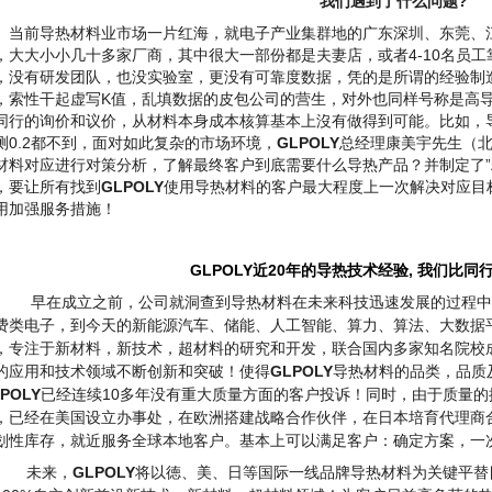
我们遇到了什么问题
?
当前导热材料业市场一片红海，就电子产业集群地的广东深圳、东莞、
，大大小小几十多家厂商，其中很大一部份都是夫妻店，或者4-10名员
，没有研发团队，也没实验室，更没有可靠度数据，凭的是所谓的经验制
，索性干起虚写K值，乱填数据的皮包公司的营生，对外也同样号称是高
同行的询价和议价，从材料本身成本核算基本上沒有做得到可能。比如，导热
测0.2都不到，面对如此复杂的市场环境，
GLPOLY
总经理康美宇先生（北
材料对应进行对策分析，了解最终客户到底需要什么导热产品？并制定了”
，要让所有找到
GLPOLY
使用导热材料的客户最大程度上一次解决对应目
用加强服务措施！
GLPOLY
近
20
年的导热技术经验
,
我们比同
早在成立之前，
公司就洞查到导热材料在未来科技迅速发展的过程中
费类电子，到今天的新能源汽车、储能、人工智能、算力、算法、大数据
，专注于新材料，新技术，超材料的研究和开发，联合国内多家知名院校
的应用和技术领域不断创新和突破！使得
GLPOLY
导热材料的品类，品质
POLY
已经连续10多年没有重大质量方面的客户投诉！同时，由于质量的
，已经在美国设立办事处，在欧洲搭建战略合作伙伴，在日本培育代理商
划性库存，就近服务全球本地客户。基本上可以满足客户：确定方案，一
未来，
GLPOLY
将以徳、美、日等国际一线品牌导热材料为关键平替