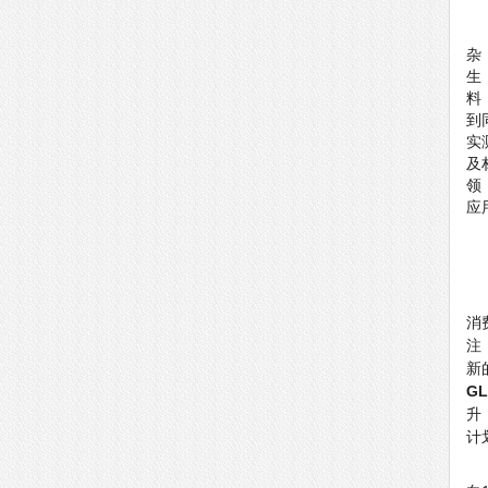
杂
生
料
到
实
及
领
应
消
注
新
GL
升
计