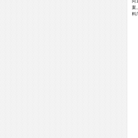
向
案
料