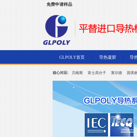
免费申请样品
深圳市金菱通达电子有限公司
GLPOLY首页
导热凝胶
导
核心对应:
贝格斯
富士高分子
莱尔德
固美
北川