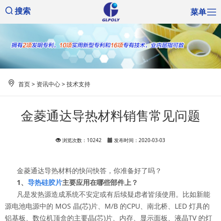
菜单
搜索
首页
>
资讯中心
>
技术支持
金菱通达导热材料销售常见问题
浏览次数：10242
发布时间：2020-03-03
金菱通达导热材料的快问快答，你准备好了吗？
1、
导热硅胶片
主要应用在哪些部件上？
凡是发热源造成系统不安定或有后续疑虑者皆须使用。比如新能
源电池电源中的 MOS 晶(芯)片、M/B 的CPU、南北桥、LED 灯具的
铝基板、数位机顶盒的主要晶(芯)片、内存、显示面板、液晶TV 的灯