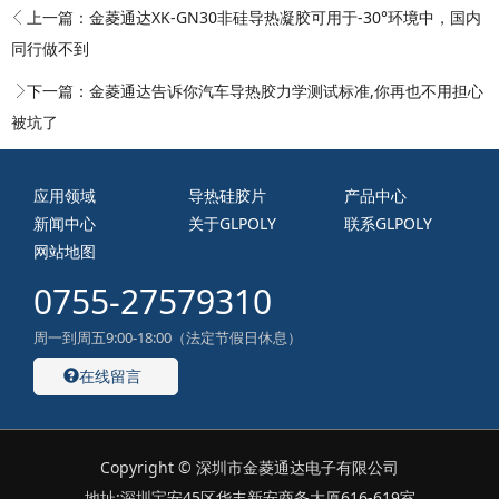
上一篇：
金菱通达XK-GN30非硅导热凝胶可用于-30°环境中，国内
同行做不到
下一篇：
金菱通达告诉你汽车导热胶力学测试标准,你再也不用担心
被坑了
应用领域
导热硅胶片
产品中心
新闻中心
关于GLPOLY
联系GLPOLY
网站地图
0755-27579310
周一到周五9:00-18:00（法定节假日休息）
在线留言
Copyright © 深圳市金菱通达电子有限公司
地址:深圳宝安45区华丰新安商务大厦616-619室