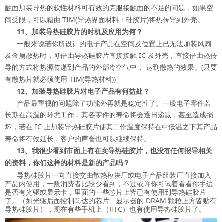
触面加装导热的软性材料可有效的克服接触面的不足的问题，如果空
间受限，可以藉由 TIM(导热界面材料：硅胶片)将热传导到外壳。
11、加装导热硅胶片的时机及应用为何？
一般来说若你所设计的电子产品在空间及位置上已无法加装风扇
及金属散热时，可借由导热硅胶片直接接触 IC 及外壳，直接借由热传
导的方式将热源传递到产品的外部冷空气中， 达到散热的效果。(只要
有散热片就必须使用 TIM(导热材料))
12、加装导热硅胶片对电子产品有何益处？
产品最重视的问题除了功能外再就是稳定性了。一般电子零件若
长期在高温的环境工作，其各零件的寿命将会逐日递减，甚至造成损
坏，若在 IC 上加装导热硅胶片使其工作温度保持在中低温之下其产品
寿命将有效延长，客户的声誉也可以继续保持。
13、我很少看到市面上有在卖导热硅胶片，也没有任何报导相关
的资料，你们这样的材料是新的产品吗？
导热硅胶片一向直接交由散热模块厂或电子产品组装厂直接加入
产品内使用，一般消费者比较少看到，不过或许你可试着看看你手边
是否有光驱或显示卡，里面的一些芯片上皆已有使用到导热硅胶片
了。（如光驱后面控制马达的芯片、显示器的 DRAM 颗粒上方皆贴有
导热硅胶片），现在有些手机上（HTC）也有使用导热硅胶片了。