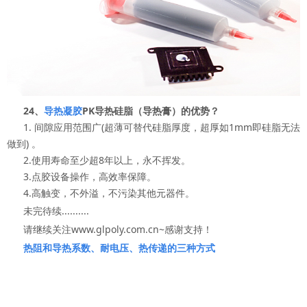
24、
导热凝胶
PK导热硅脂（导热膏）的优势？
1. 间隙应用范围广(超薄可替代硅脂厚度，超厚如1mm即硅脂无法
做到) 。
2.使用寿命至少超8年以上，永不挥发。
3.点胶设备操作，高效率保障。
4.高触变，不外溢，不污染其他元器件。
未完待续..........
请继续关注www.glpoly.com.cn~感谢支持！
热阻和导热系数
、
耐电压
、
热传递的三种方式