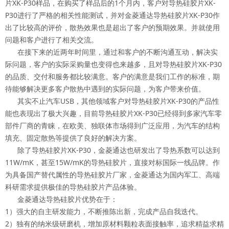
片XK-P30样品，在购买了样品后的1个月内，客户对导热硅胶片XK-
P30进行了严格的相关性能测试，并对金菱通达导热硅胶片XK-P30作
出了比较高的评价，散热效果也是超出了客户的预期效果。并就使用
问题和客户进行了相关交流。
在接下来的近两年时间里，通过和客户的不断沟通互动，解决实
际问题，客户的实际采购量也变得也来越多，且对导热硅胶片XK-P30
的品质、交付和服务都比较满意。客户的满意是我们工作的标准，期
待能够解决更多客户散热中遇到的实际问题，为客户带来价值。
其实不止汽车USB，其他领域客户对导热硅胶片XK-P30的产品性
能也表现出了极大兴趣，目前导热硅胶片XK-P30已经得到多家汽车零
部件厂商的青睐，在欧美、独联体市场得到广泛应用，为汽车的结构
填充、固定散热等提供了良好的解决方案。
除了导热硅胶片XK-P30，金菱通达也研发出了导热系数可以达到
11W/mK，甚至15W/mK的导热硅胶片，直接对标国际一线品牌。作
为具备国产替代属性的导热硅胶片厂家，金菱通达为国内军工、高端
科研需求提供极佳的导热硅胶片产品体验。
金菱通达导热硅胶片优势在于：
1）强大的自主研发能力，不断推陈出新，完成产品自我迭代。
2）独有的纳米级研磨机，增加原材料颗粒表面接触率，追求精益求精