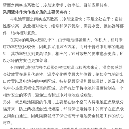
壁面之间换热系数低，冷却速度慢，效率低。目前应用较多。
采用液体作为传热介质的主要优点有：
与电池壁面之间换热系数高，冷却速度快；不足之处在于：密封
性要求高，质量相对较大，维修和保养复杂，需要水套、换热器等部
件，结构相对复杂。
在实际的电动大巴应用中，由于电池组容量大、体积大，相对来
讲功率密度比较低，因此多采用风冷方案。而对于普通乘用车的电池
组，其功率密度则要高得多。相应的，它对散热的要求也会更高，所
以水冷的方案也更加普遍。
不同的电池包结构传感器会根据测温点和需求来定。温度传感器
会被放置在最具代表性、温度变化幅度最大的位置，例如空气的进出
口位置以及电池包的中间区域。特别是最高温和最低温处，以及电池
包中心热量累积较厉害的区域。这样有助于将电池的温度控制在一个
相对安全的环境，避免过热和过冷对电池造成危险。
另外，就是电池隔膜的作用，主要是在狭小空间内将电池正负级板分
隔开来，防止两极接触造成短路，却能保证电解液中的离子在正负极
之间自由通过。因此隔膜就成了保证锂离子电池安全稳定工作的核心
材料。