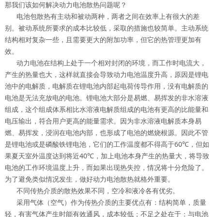
那我们该如何解决动力电池散热问题呢？
电池包散热有主动和被动两种，两者之间在效率上有很大的差
别。被动系统所要求的成本比较低，采取的措施也较简单。主动系统
结构相对复杂一些，且需要更大的附加功率，但它的热管理更加有
效。
动力电池在结构上处于一个相对封闭的环境，而工作时电流大，
产生的热量也大，这样就直接会导致动力电池温度升高，原因是锂电
池中的电解质，电解质在锂电池内部起电荷传导作用，没有电解质的
电池是无法充放电的电池。锂电池大部分是易燃、易挥发的非水溶液
组成，这个组成体系相比水溶液电解质组成的电池有更高的比能量和
电压输出，符合用户更高的能量需求。因为非水溶液电解质本身易
燃、易挥发，浸润在电池内部，也形成了电池的燃烧根源。因此不管
是锂电池或是磷酸铁锂电池，它们的工作温度都不得高于60℃，但如
果夏天室外温度达到将近40℃，加上电池本身产生的热量大，将导致
电池的工作环境温度上升，而如果出现热失控，情况将十分危险了。
为了避免类似情况发生，做好动力电池散热就格外重要。
不同传热介质的散热效果不同，空冷和液冷各有优劣。
采用气体（空气）作为传热介质的主要优点有：结构简单，质量
轻，有害气体产生时能有效通风，成本较低；不足之处在于：与电池