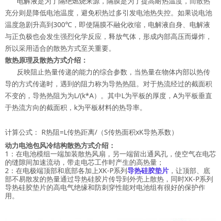
电解液是为了隔绝燃烧来源，隔膜是为了提高耐热温度，而散热
充分则是降低电池温度，避免积热过多引发电池热失控。如果说电池
温度急剧升高到300℃，即使隔膜不融化收缩，电解液自身、电解液
与正负极也会发生强烈化学反应，释放气体，形成内部高压而爆炸，
所以采用适合的散热方式至关重要。
散热原理及散热方式介绍：
反映阻止热量传递的能力的综合参数，当热量在物体内部以热传
导的方式传递时，遇到的阻力称为导热热阻。对于热流经过的截面积
不变的，导热热阻为为L/(k*A）。其中L为平板的厚度，A为平板垂直
于热流方向的截面积，k为平板材料的热导率。
计算公式： R热阻=L传热距离/（S传热面积xK导热系数）
动力电池包风冷结构散热方式介绍：
1：在电池模组一端加装散热风扇，另一端留出通风孔，使空气在电芯
的缝隙间加速流动，带走电芯工作时产生的高热量；
2：在电极端顶部和底部各加上XK-P系列
导热硅胶垫片
，让顶部、底
部不易散发的热量通过导热硅胶片传导到外壳上散热，同时XK-P系列
导热硅胶垫片的高电气绝缘和防刺穿性能对电池组有很好的保护作
用。