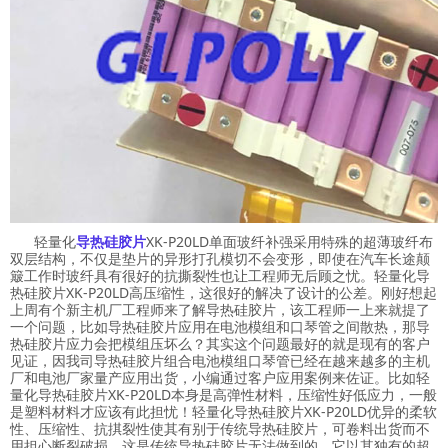
轻量化
导热硅胶片
XK-P20LD单面玻纤补强采用特殊的超薄玻纤布
双层结构，不仅是垫片的异形打孔模切不会变形，即使在汽车长途颠
簸工作时玻纤具有很好的抗撕裂性也让工程师无后顾之忧。轻量化导
热硅胶片XK-P20LD高压缩性，这很好的解决了设计的公差。刚好想起
上周有个新主机厂工程师来了解导热硅胶片，该工程师一上来就提了
一个问题，比如导热硅胶片应用在电池模组和口琴管之间散热，那导
热硅胶片应力会把模组压坏么？其实这个问题最好的就是现有的客户
见证，因我司导热硅胶片组合电池模组口琴管已经在越来越多的主机
厂和电池厂家量产应用出货，小编通过客户应用案例来佐证。比如轻
量化导热硅胶片XK-P20LD本身是高弹性材料，压缩性好低应力，一般
是塑料材料才应该有此担忧！轻量化导热硅胶片XK-P20LD优异的柔软
性、压缩性、抗掑裂性使其有别于传统导热硅胶片，可卷料出货而不
用担心断裂破损，这是传统导热硅胶片无法做到的，它以其独有的超