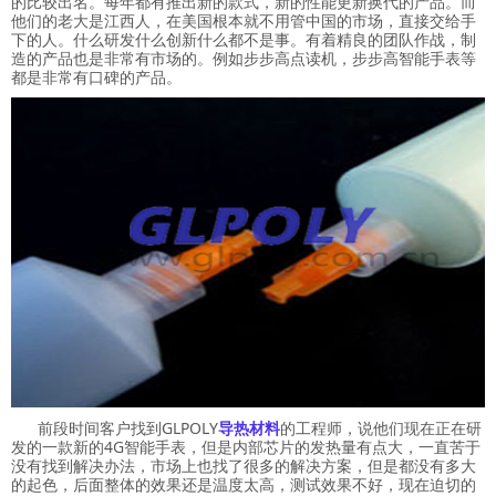
的比较出名。每年都有推出新的款式，新的性能更新换代的产品。而
他们的老大是江西人，在美国根本就不用管中国的市场，直接交给手
下的人。什么研发什么创新什么都不是事。有着精良的团队作战，制
造的产品也是非常有市场的。例如步步高点读机，步步高智能手表等
都是非常有口碑的产品。
前段时间客户找到GLPOLY
导热材料
的工程师，说他们现在正在研
发的一款新的4G智能手表，但是内部芯片的发热量有点大，一直苦于
没有找到解决办法，市场上也找了很多的解决方案，但是都没有多大
的起色，后面整体的效果还是温度太高，测试效果不好，现在迫切的