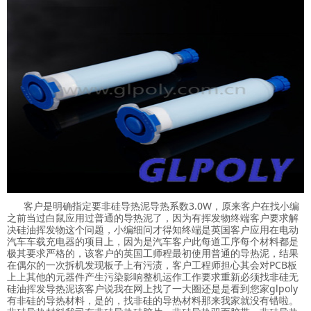
客户是明确指定要非硅导热泥导热系数3.0W，原来客户在找小编
之前当过白鼠应用过普通的导热泥了，因为有挥发物终端客户要求解
决硅油挥发物这个问题，小编细问才得知终端是英国客户应用在电动
汽车车载充电器的项目上，因为是汽车客户此每道工序每个材料都是
极其要求严格的，该客户的英国工师程最初使用普通的导热泥，结果
在偶尔的一次拆机发现板子上有污渍，客户工程师担心其会对PCB板
上上其他的元器件产生污染影响整机运作工作要求重新必须找非硅无
硅油挥发导热泥该客户说我在网上找了一大圈还是是看到您家glpoly
有非硅的导热材料，是的，找非硅的导热材料那来我家就没有错啦。