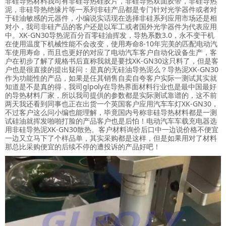
非硅导热材料我司有非硅导热硅胶片，非硅导热双面胶带，非硅导热
泥，非硅导热绝缘片等一系列非硅产品都是专门针对光学器件或者对
于硅油敏感的元器件，小编说实话现在选择非硅系列应用市场还是相
对小，我司非硅产品的客户还是以军工或者国外光学器件为代表应用
中。XK-GN30导热泥百分百零硅油挥发，导热系数3.0，永不变干机
在使用温度下机械性能不会改变，使用寿命8-10年完美的匹配电动汽
车使用寿命，而且也更好的对应了电动汽车客户自动化设备生产，客
户在初步了解了规格书后直称我就是要找XK-GN30这只料了，但是客
户也是很直接的提出疑问：是真的无硅油导热泥么？导热泥XK-GN30
作为功能性的产品，如果是任其销售自卖自夸客户实际一测试其实就
知道是不是真的得，我司glpoly在导热界面材料行业也是最中国最好
的导热材料厂家，所以我司提供的参数都是实际测试靠谱的，这不前
两天我还看到同事也正在出货一个英国客户应用汽车车灯XK-GN30，
不过客户这么问小编也能理解，毕竟国内号称非硅导热材料都是一测
试硅油就挥发啪啪打脸的产品客户也是后怕！电动汽车车载充电器选
用非硅导热泥XK-GN30散热。客户材料询价后口中一边说价格不便宜
一边又立马下了个样品单，其实采购都是这样，但是如果用对了材料
那总比采购便宜的后续不停的遭投诉的产品好吧！