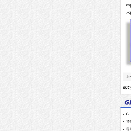
中
术
上
双
此文
G
导热
热
导