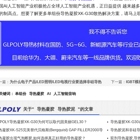
国AI人工智能产业积极抢占全球人工智能产业机遇，正日益提供 越来越多
的制高点。想要了解更多单组份导热凝胶XK-G30散热解决方案，请马上联系GL
一篇：
为什么电子产品/LED照明/LED电视行业要选择非硅导热
下一篇：
IGBT
面胶带XK-TN08粘接散热呢?
关键词：
单组份
导热凝胶
AI
人工智能音响
关于"
导热凝胶
导热胶泥
"的文章
LPOLY导热凝胶XK-G30为何可以取代固美丽GEL30？
导热凝胶XK-G
凝胶XK-S25完美替代贝格斯(Bergquist) GAP FILLER2000导
导热胶泥和非硅
凝胶
热凝胶出现气泡断胶,如何选择真正好用的导热凝胶？
双剂导热凝胶,导