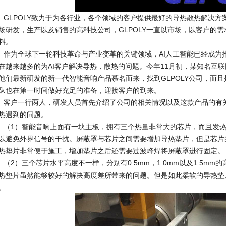
LPOLY致力于为各行业，各个领域的客户提供最好的导热散热解决方
场研发，生产以及销售的高科技公司，GLPOLY一直以市场，以客户的
料。
为全球下一轮科技革命与产业变革的关键领域，AI人工智能已经成为
在越来越多的为AI客户解决导热，散热的问题。今年11月初，某知名互
他们最新研发的新一代智能音响产品慕名而来，找到GLPOLY公司，而且是日
队也在第一时间做好充足的准备，迎接客户的到来。
户一行两人，研发人员首先介绍了公司的相关情况以及这款产品的有关
热遇到的问题。
1）智能音响上面有一块主板，拥有三个热量非常大的芯片，而且发热
以避免外界信号的干扰。屏蔽罩与芯片之间需要增加导热垫片，但是芯片的尺
热垫片非常便于施工，增加垫片之后还需要过波峰焊将屏蔽罩进行固定。
2）三个芯片水平高度不一样，分别有0.5mm，1.0mm以及1.5m
热垫片虽然能够较好的解决高度差所带来的问题。但是如此柔软的导热垫
。