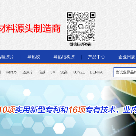
热硅胶片
导热胶
导热结构胶
产品中心
企业日志
丽
Kerafol
道康宁
信越
3M
汉高
KUNZE
DENKA