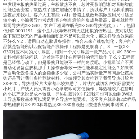
中发现主板的热量过高，主板散热不良，芯片受影响那相对音响智能
性能也会变差，散热成了迫在眉睫的事情了，所以客户工程和采购就
连夜赶来我司。客户人工智能（AI）音箱主板散热实际应用尺寸还是
较小的，小编领导也考虑到客户智能音响的集成热量高，最初就推荐
我司导热泥XK-G30，客户工程师在听完XK-G30导热泥优点：1，热阻
低到0.0001191，这个是片状导热材料无法比拟的低热阻。您可以想
象下泥巴状态的产品接触面积是不是可以最大化，那这样导热效果能
不好么？2，适用自动点胶设备操作，符合未来产线智能化，客户的产
品就是智能所以匹配智能产线操作工程师是更欢喜了。3，一款XK-
G30对应不同的尺寸厚度，相对一个尺寸厚度一款产品尺寸,XK-G30一
支料就能解决问题，这难道不是让在库更好的管理操作 了么？工程师
是已经很心动了，但是采购只能说不一样的角度吧。小批量试产不买
自动化设备点胶机那手工操作会导致一致性能和稳定性能么？如果试
产自动化设备投入的金额要多少呢，公司产品实际量产等问题让该采
购还是再让我们多推荐款材料。小编领导其次推荐了我司导热硅胶片
XK-P20，导热硅胶片大家都比较熟悉了，片状的裁切客户实际需要的
小尺寸，产线人员只需要小心拿取即可方便操作，导热硅胶片在暂时
的小试产来说是成本较低，导热硅胶片XK-P20我司也可以做到3W以
上导热系数基本可以满足客户导热性能要求。这不客户就带着2款样品
导热硅胶片XK-P20和导热泥XK-G30当晚赶回去连夜给同事测试了。