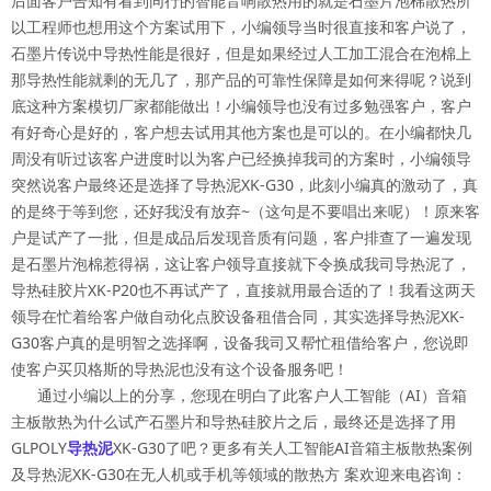
后面客户告知有看到同行的智能音响散热用的就是石墨片泡棉散热所
以工程师也想用这个方案试用下，小编领导当时很直接和客户说了，
石墨片传说中导热性能是很好，但是如果经过人工加工混合在泡棉上
那导热性能就剩的无几了，那产品的可靠性保障是如何来得呢？说到
底这种方案模切厂家都能做出！小编领导也没有过多勉强客户，客户
有好奇心是好的，客户想去试用其他方案也是可以的。在小编都快几
周没有听过该客户进度时以为客户已经换掉我司的方案时，小编领导
突然说客户最终还是选择了导热泥XK-G30，此刻小编真的激动了，真
的是终于等到您，还好我没有放弃~（这句是不要唱出来呢）！原来客
户是试产了一批，但是成品后发现音质有问题，客户排查了一遍发现
是石墨片泡棉惹得祸，这让客户领导直接就下令换成我司导热泥了，
导热硅胶片XK-P20也不再试产了，直接就用最合适的了！我看这两天
领导在忙着给客户做自动化点胶设备租借合同，其实选择导热泥XK-
G30客户真的是明智之选择啊，设备我司又帮忙租借给客户，您说即
使客户买贝格斯的导热泥也没有这个设备服务吧！
通过小编以上的分享，您现在明白了此客户人工智能（AI）音箱
主板散热为什么试产石墨片和导热硅胶片之后，最终还是选择了用
GLPOLY
导热泥
XK-G30了吧？更多有关人工智能AI音箱主板散热案例
及导热泥XK-G30在无人机或手机等领域的散热方 案欢迎来电咨询：