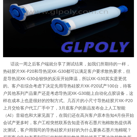
话说一周之后客户端就分享了测试结果，如我们所期待的一样，
热硅胶片XK-P20和导热泥XK-G30都可以满足客户要求散热要求，但
是导热泥XK-G30会较快的反应开始降温，所以XK-G30其实是更优
的。客户在综合考虑下决定先用导热硅胶片XK-P20试产100台，待客
户其他系列产品量产还是考虑导热泥XK-G30能上自动化点胶设备，这
样在成本上也是很好的控制方式。几百片的小尺寸导热硅胶片XK-P20
上月交给客户代工厂手中了，3月底客户的新品发布会上人工智能
（AI）音箱也和大家见面了，在我们还在高兴客户原本告知4月份开始
会试产更多时，客户工程突然联系告知是否有石墨片泡棉散热提供再
次测试，客户用我司的导热硅胶片好好的为什么要换石墨片泡棉呢？