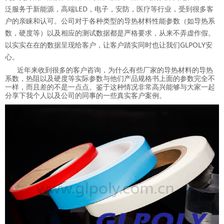
泛服务于新能源，高端LED，电子，安防，医疗等行业，受到很多客
户的亲睐和认可。公司对于各种类型的导热材料性能参数（如导热系
数，硬度等）以及相应的测试数据都是严格要求，从来不弄虚作假。
以实实在在的数据呈现给客户，让客户踏实同时也让我们GLPOLY安
心。
近年来收到很多的客户咨询，为什么有些厂家的导热材料的导热
系数，热阻以及硬度等实际参数与他们产品规格书上面的参数完全不
一样，而且差的不是一点点。鉴于这种情况非常高兴能够与大家一起
分享下我个人以及公司的同事的一些真实客户案例。