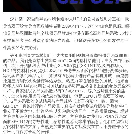
深圳某一家自称导热材料制造华人NO.1的公司曾经对外宣布一款
导热双面胶带导热系数能够做到2.0w／m*k，这个小编也是佩服。哪
怕是导热双面胶带的全球领导品牌3M也没有那么高的导热系数，对此
有很多的客户会对这个看法嗤之以鼻。但是这是在我们公司发生的一
件真实的客户案例。
去年惠州某大型模切厂，为大型的电视机制造商提供导热双面胶
的成品。我们是直接出货330mm*50m的卷料给他们，由客户自行裁
切。项目开始阶段客户让我们GLPOLY提供XK-TN12以及自称华人
NO.1导热材料公司提供2.0w／m*k导热双面胶的样品进行测试验证。
等到客户拿到样品之后，并没有直接着手进行产品装机测试，而是委
托第三方测试机构进行导热系数、粘接力等性能参数的测试。结果自
称华人NO.1导热材料公司测试的结果与产品规格书上面的参数完全不
一样，真实测试的导热系数只有0.3w／m*k。客户当时也十分的生
气，怎么能够用虚假的信息欺骗我们。但是GLPOLY导热双面胶XK-
TN12导热系数的测试结果与产品规格书上面的完全一致。因为
GLPOLY一直以过硬的产品质量，真实有效的测试数据在导热材料行
业立于不败之地。始终坚持以客户需求为导向，产品质量优先。经过
客户更加深入的装机测试验证之后，客户也是对我们GLPOLY导热双
面胶XK-TN12的导热性能，粘接性能感到非常的满意。他们希望找到
好的材料解决方案，当然更加重要的是寻找实实在在，不弄虚作假的
供应商并保持长期的合作。