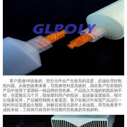
客户是做VR设备的，部分元件会产生较高的温度，必须处理好散
热问题。从散热效果来看，导热膏绝对是高效的，因此客户在前期的
产品中使用了某国际一线品牌的导热膏。产品投入市场的初期反响不
错，但是随后几个月，陆续接到用户的投诉，如设备温度较高，镜片
出现雾化等，产品被经销商大量退货。客户在检讨中发现产品运行一
段时间后温度超出预期，拆解后发现元器件上有油脂，而导热膏变干
成粉末状，工程师只得另外寻找替代导热膏的导热材料。