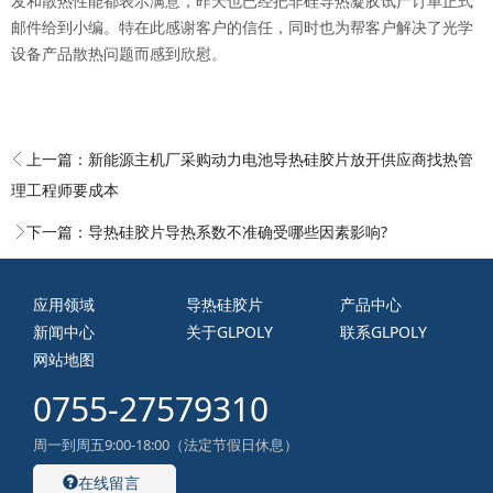
发和散热性能都表示满意，昨天也已经把非硅导热凝胶试产订单正式
邮件给到小编。特在此感谢客户的信任，同时也为帮客户解决了光学
设备产品散热问题而感到欣慰。
上一篇：
新能源主机厂采购动力电池导热硅胶片放开供应商找热管
理工程师要成本
下一篇：
导热硅胶片导热系数不准确受哪些因素影响?
应用领域
导热硅胶片
产品中心
新闻中心
关于GLPOLY
联系GLPOLY
网站地图
0755-27579310
周一到周五9:00-18:00（法定节假日休息）
在线留言