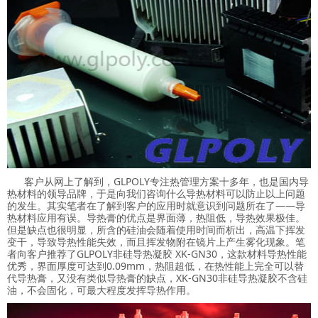
客户从网上了解到，GLPOLY专注热管理方案十多年，也是国内导
热材料的领导品牌，于是向我们咨询什么导热材料可以防止以上问题
的发生。其实笔者在了解到客户的应用时就意识到问题所在了——导
热材料应用有误。导热膏的优点是界面薄，热阻低，导热效果极佳。
但是缺点也很明显，所含的硅油会随着使用时间而析出，高温下挥发
变干，导致导热性能失效，而且挥发物附在镜片上产生雾化现象。笔
者向客户推荐了GLPOLY非硅导热凝胶 XK-GN30，这款材料导热性能
优秀，界面厚度可达到0.09mm，热阻超低，在热性能上完全可以替
代导热膏，又没有类似导热膏的缺点，XK-GN30非硅导热凝胶不含硅
油，不会固化，可最大程度发挥导热作用。