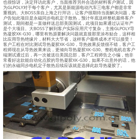
也很惊讶，决定拜访此客户，当面推荐另外合适的材料客户测试，因
为GLPOLY对于每个客户，尤其是新能源电动汽车三电客户都是非常
重视的。大BOSS亲自上海之行拜访，让客户很期待当面解决问题，客
户告知此项目是永磁同步电机定子散热，预计年底送样整机最终客户
测试，期间都是一直做样送总部美国测试，此项目如果通过认证年产
是个大项目。大BOSS了解到客户实际应用尺寸复杂，主推GLPOLY导
热凝胶XK-G30，哪里有热源要解决问题就直接那里涂布贴合，这样相
比应用导热绝缘片，材料大大节省，这样客户最终成本才可以接受！
客户工程在对比测试导热凝胶XK-G30，导热效果反馈很不错，客户工
程师现在从导热效果来说，更倾向导热凝胶XK-G30。整机电机在客户
端测试通过后，再一次被送往美国总部，客户工程师告之小编，他非
常看好这款能自动化点胶的导热凝胶XK-G30，如果不出意外的话，他
们的永磁同步电机定子散热后续应该就是选择此款导热凝胶了。