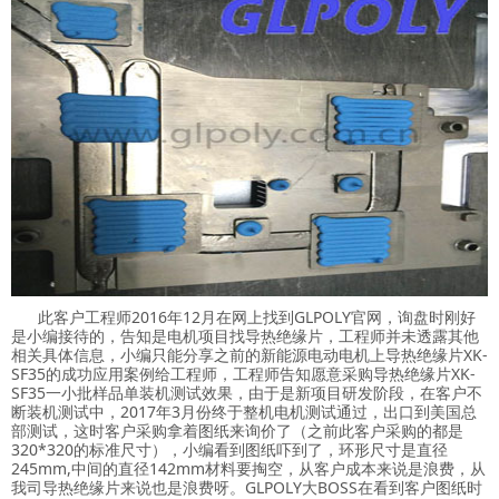
此客户工程师2016年12月在网上找到GLPOLY官网，询盘时刚好
是小编接待的，告知是电机项目找导热绝缘片，工程师并未透露其他
相关具体信息，小编只能分享之前的新能源电动电机上导热绝缘片XK-
SF35的成功应用案例给工程师，工程师告知愿意采购导热绝缘片XK-
SF35一小批样品单装机测试效果，由于是新项目研发阶段，在客户不
断装机测试中，2017年3月份终于整机电机测试通过，出口到美国总
部测试，这时客户采购拿着图纸来询价了（之前此客户采购的都是
320*320的标准尺寸），小编看到图纸吓到了，环形尺寸是直径
245mm,中间的直径142mm材料要掏空，从客户成本来说是浪费，从
我司导热绝缘片来说也是浪费呀。GLPOLY大BOSS在看到客户图纸时