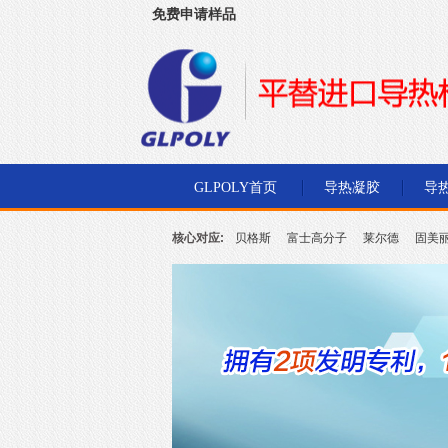
免费申请样品
深圳市金菱通达电子有限公司
GLPOLY首页
导热凝胶
导
核心对应:
贝格斯
富士高分子
莱尔德
固美
北川