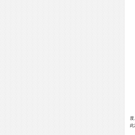
B
度
此