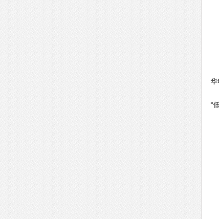
由
华
除
“