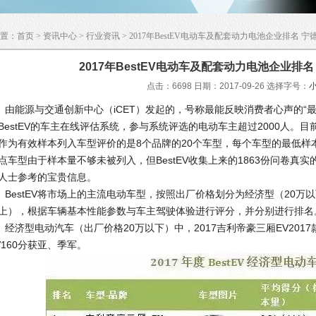
置：
首页
>
资讯中心
>
行业资讯
> 2017年BestEV电动车及配套动力电池企业排名 
2017年BestEV电动车及配套动力电池企业排
点击：6698 日期：2017-09-26
选择字号：
能源与交通创新中心（iCET）发起的，号称最能反映消费者心声的“最优 电
BestEV的车主在线评估系统，参与系统评选的电动车主超过2000人。目前
作为有效样本列入车型评价的是8个品牌的20个车型，每个车型的最低样
点车型由于样本量不够未被列入，但BestEV收集上来的1863份问卷真
人士参考的宝贵信息。
estEV将市场上的主流电动车型，按照出厂价格划分为经济型（20万以下
上），根据车辆基本性能参数与车主驾驶体验进行评分，并分别进行排名
济型电动汽车（出厂价格20万以下）中，2017吉利帝豪三厢EV2017款获
V160分获亚、季军。