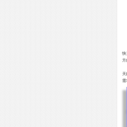
同
快
方
据
天
需