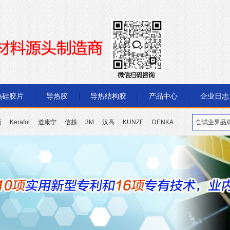
热硅胶片
导热胶
导热结构胶
产品中心
企业日志
丽
Kerafol
道康宁
信越
3M
汉高
KUNZE
DENKA