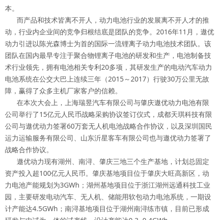
本。
而产品和技术皆离不开人，动力电池行业的发展离不开人才的推
动，行业内企业间的竞争归根结底是团队的竞争。2016年11月，遨优
动力引进以陈光森博士为首的国际一流锂离子动力电池技术团队。该
团队在国内最早专注于聚合物锂离子电池的研发和生产，电池制备技
术行业领先，拥有电池相关专利20多项，其研发生产的电动汽车动力
电池系统在公交大巴上连续三年（2015～2017）行驶30万公里无故
障，赢得了众多主机厂家客户的信赖。
在本次大会上，上海瑞昱汽车有限公司与肇庆遨优动力电池有限
公司举行了15亿元人民币战略采购协议签订仪式，成都天琪科技有限
公司与遨优动力签署60万套无人机电池战略合作协议，以及深圳国民
运力运输服务有限公司、山东沂星客车有限公司也与遨优动力签署了
战略合作协议。
遨优动力现有湖州、南浔、肇庆三地三个生产基地，计划总固定
资产投入超100亿元人民币。肇庆基地项目位于肇庆大旺高新区，动
力电池产能规划为3GWh；湖州基地项目位于浙江湖州远通科技工业
园，主要研发电动汽车、无人机、储能用软包动力电池系统，一期设
计产能达4.5GWh；南浔基地项目位于湖州南浔练市镇，目前已形成