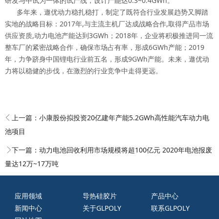
研发与中试为一体的试产线，设计产能达0.3~0.4GWh。
多年来，遨优动力稳扎稳打，制定了既符合行业发展趋势又脚踏
实地的战略目标：2017年,与主流主机厂达成战略合作,取得产品市场
供应资质,动力电池产能达到3GWh；2018年，企业将积极推进同一流
整车厂的紧密战略合作，确保市场占有率，形成6GWh产能；2019
年，力争跻身中国锂电行业前五名，形成9GWh产能。未来，遨优动
力将以稳健的步伐，在激烈的行业竞争中走得更远。
上一篇：
小康股份拟投资20亿建年产能5.2GWh高性能汽车动力电
池项目
下一篇：
动力电池回收利用市场规模将超100亿元 2020年电池报废
量达12万~17万吨
应用领域
导热硅胶片
产品中心
新闻中心
关于GLPOLY
联系GLPOLY