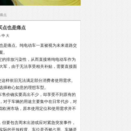
痛点
买点也是痛点
小
中
大
也是痛点。纯电动车一直被视为未来道路交
案。
的排放污染性，从而直接将纯电动车作为
大军，由于无法享受相关补贴，需要直接面
使这样依旧无法满足部分消费者使用需求。
选择称心如意的理想车型。
售价确实要高出不少，却享受不到原有的
，对于车辆的用途主要集中在日常代步，对
美或欧洲市场，原本使用定位和使用需求并不
但要包含周末出游或应对紧急突发事件，
实际的开放程度、车位是否被占用、车辆是