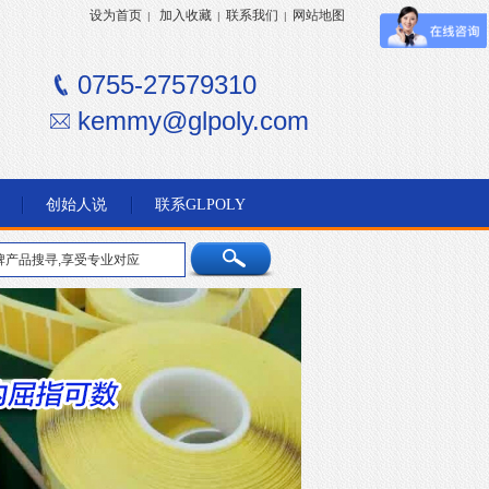
设为首页
加入收藏
联系我们
网站地图
|
|
|
0755-27579310
kemmy@glpoly.com
创始人说
联系GLPOLY