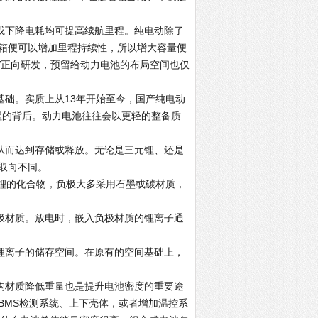
下降电耗均可提高续航里程。纯电动除了
箱便可以增加里程持续性，所以增大容量便
V正向研发，预留给动力电池的布局空间也仅
础。实质上从13年开始至今，国产纯电动
里程的背后。动力电池往往会以更轻的整备质
而达到存储或释放。无论是三元锂、还是
取向不同。
锂的化合物，负极大多采用石墨或碳材质，
材质。放电时，嵌入负极材质的锂离子通
离子的储存空间。在原有的空间基础上，
材质降低重量也是提升电池密度的重要途
BMS检测系统、上下壳体，或者增加温控系