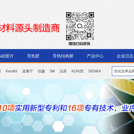
热硅胶片
导热胶
导热结构胶
产品中心
企业日志
丽
Kerafol
道康宁
信越
3M
汉高
KUNZE
DENKA