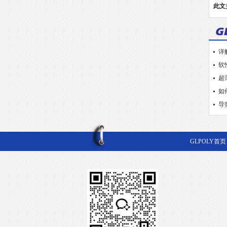
些
此文
详
软
超
如
导
GLPOLY首页