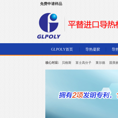
免费申请样品
深圳市金菱通达电子有限公司
GLPOLY首页
导热凝胶
导
核心对应:
贝格斯
富士高分子
莱尔德
固美
北川