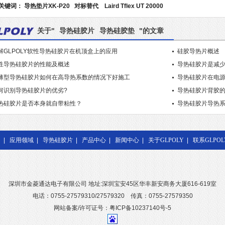
？
关键词：
导热垫片XK-P20
对标替代
Laird Tflex UT 20000
关于"
导热硅胶片
导热硅胶垫
"的文章
解GLPOLY软性导热硅胶片在机顶盒上的应用
硅胶导热片概述
性导热硅胶片的性能及概述
导热硅胶片是减少
薄型导热硅胶片如何在高导热系数的情况下好施工
导热硅胶片在电
何识别导热硅胶片的优劣?
导热硅胶片背胶
热硅胶片是否本身就自带粘性？
导热硅胶片导热
|
应用领域
|
导热硅胶片
|
产品中心
|
新闻中心
|
关于GLPOLY
|
联系GLPOL
深圳市金菱通达电子有限公司 地址:深圳宝安45区华丰新安商务大厦616-619室
电话：0755-27579310/27579320 传真：0755-27579350
网站备案/许可证号：粤ICP备10237140号-5