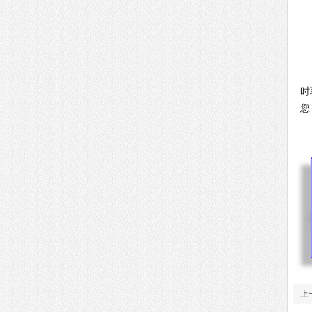
非
时
您
上