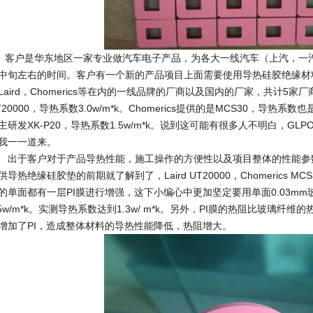
户是华东地区一家专业做汽车电子产品，为各大一线汽车（上汽，一汽
中旬左右的时间。客户有一个新的产品项目上面需要使用导热硅胶绝缘材
Laird，Chomerics等在内的一线品牌的厂商以及国内的厂家，共计5家
T20000，导热系数3.0w/m*k。Chomerics提供的是MCS30，导热系数也
主研发XK-P20，导热系数1.5w/m*k。说到这可能有很多人不明白，G
我一一道来。
于客户对于产品导热性能，施工操作的方便性以及项目整体的性能参
供导热绝缘硅胶垫的前期就了解到了，Laird UT20000，Chomerics M
的单面都有一层PI膜进行增强，这下小编心中更加坚定要用单面0.03mm玻
.5w/m*k。实测导热系数达到1.3w/ m*k。另外，PI膜的热阻比玻璃
增加了PI，造成整体材料的导热性能降低，热阻增大。