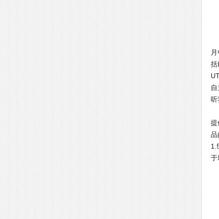
客
月
括
U
自
听
出
提
品
1
于