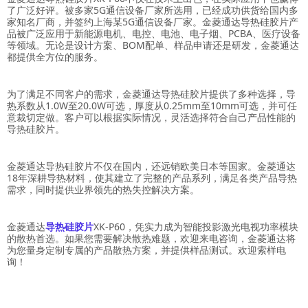
了广泛好评。被多家5G通信设备厂家所选用，已经成功供货给国内多
家知名厂商，并签约上海某5G通信设备厂家。金菱通达导热硅胶片产
品被广泛应用于新能源电机、电控、电池、电子烟、PCBA、医疗设备
等领域。无论是设计方案、BOM配单、样品申请还是研发，金菱通达
都提供全方位的服务。
为了满足不同客户的需求，金菱通达导热硅胶片提供了多种选择，导
热系数从1.0W至20.0W可选，厚度从0.25mm至10mm可选，并可任
意裁切定做。客户可以根据实际情况，灵活选择符合自己产品性能的
导热硅胶片。
金菱通达导热硅胶片不仅在国内，还远销欧美日本等国家。金菱通达
18年深耕导热材料，使其建立了完整的产品系列，满足各类产品导热
需求，同时提供业界领先的热失控解决方案。
金菱通达
导热硅胶片
XK-P60，凭实力成为智能投影激光电视功率模块
的散热首选。如果您需要解决散热难题，欢迎来电咨询，金菱通达将
为您量身定制专属的产品散热方案，并提供样品测试。欢迎索样电
询！