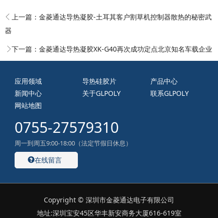
上一篇：
金菱通达导热凝胶-土耳其客户割草机控制器散热的秘密武
器
下一篇：
金菱通达导热凝胶XK-G40再次成功定点北京知名车载企业
应用领域
导热硅胶片
产品中心
新闻中心
关于GLPOLY
联系GLPOLY
网站地图
0755-27579310
周一到周五9:00-18:00（法定节假日休息）
在线留言
Copyright © 深圳市金菱通达电子有限公司
地址:深圳宝安45区华丰新安商务大厦616-619室