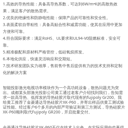
1.高效的导热性能：具备高导热系数，可达到6W/m•K的高散热效
果，满足客户的散热需求。
2.优良的绝缘性和防静电性能：保障产品的可靠性和安全性。
3.表面柔软自带粘性：具备高贴合性和减震功能，使其在应用中更加
方便和可靠。
4.符合国际要求：满足RoHS、UL要求和UL94-V0阻燃标准，安全可
靠。
5.精准极配和原材料严格管控，低硅氧烷挥发。
6.本地化供应，快速灵活响应和交期短。
7.技术研发团队实力雄厚，售前售中售后提供有力的技术支持和定制
化的解决方案
智能投影激光电视功率模块作为一个高功耗设备，散热问题尤为突
出。成都某头部激光投影公司黄工通过老客户介绍找到我们，告知需
求一款高导热、低挥发的导热硅胶片取代现有的fujipoly Gr200。我
给黄工推荐了金菱通达导热硅胶片XK-P60，并寄出样品供黄工测试验
证性能。经过客户6个多月的内部严苛验证和第三方测试，导热硅胶片
XK-P60顺利取代Fujipoly GR200，开启批量交付。
金菱通达导热硅胶片XK-P60不仅在技术上出色，在实际应用中也赢得