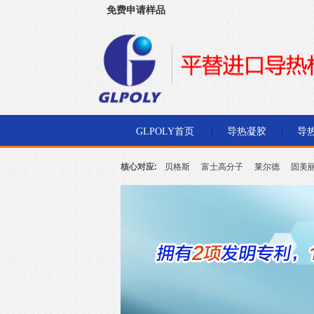
免费申请样品
深圳市金菱通达电子有限公司
GLPOLY首页
导热凝胶
导
核心对应:
贝格斯
富士高分子
莱尔德
固美
北川