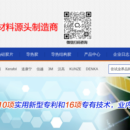
热硅胶片
导热胶
导热结构胶
产品中心
企业日志
丽
Kerafol
道康宁
信越
3M
汉高
KUNZE
DENKA