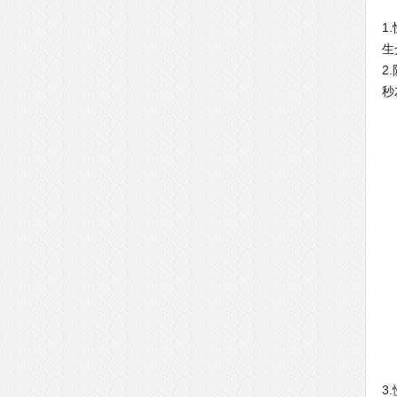
1
生
2
秒
3