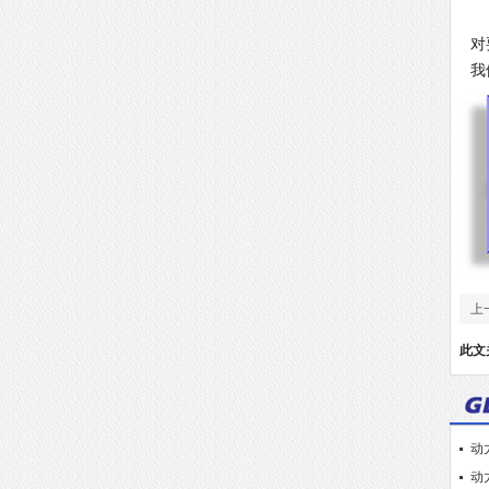
以
对
我
上
此文
动
动