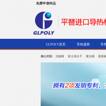
免费申请样品
深圳市金菱通达电子有限公司
GLPOLY首页
导热凝胶
导
核心对应:
贝格斯
富士高分子
莱尔德
固美
北川