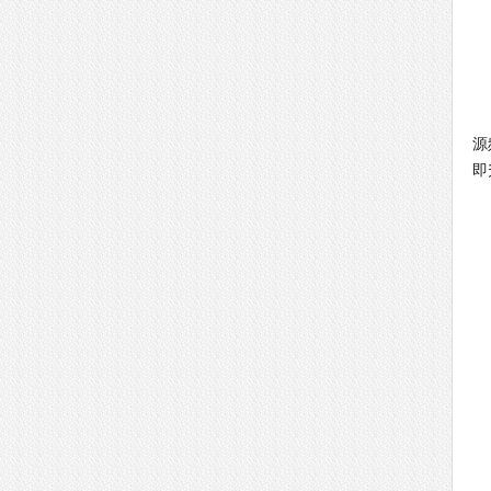
动
源
即