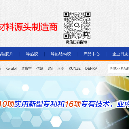
热硅胶片
导热胶
导热结构胶
产品中心
企业日志
丽
Kerafol
道康宁
信越
3M
汉高
KUNZE
DENKA