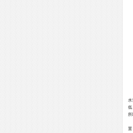
与
水
低
所
不
置