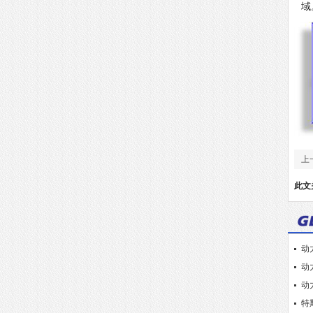
域
上
此文
动
动
动
特