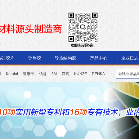
热硅胶片
导热胶
导热结构胶
产品中心
企业日志
丽
Kerafol
道康宁
信越
3M
汉高
KUNZE
DENKA