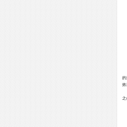
动
的
效
采
之