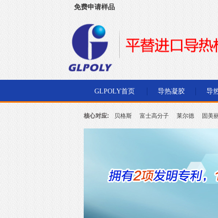
免费申请样品
深圳市金菱通达电子有限公司
GLPOLY首页
导热凝胶
导
核心对应:
贝格斯
富士高分子
莱尔德
固美
北川