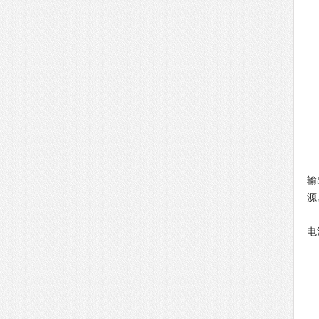
锂
输
源
因
电