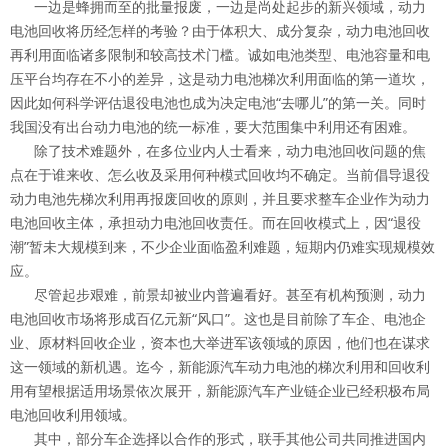
一边是蜂拥而至的批量报废，一边是尚处起步的新兴领域，动力
电池回收将历经怎样的考验？由于体积大、成分复杂，动力电池回收
再利用面临诸多限制和较高技术门槛。诚如电池类型、电池容量和电
压平台均存在不小的差异，这是动力电池梯次利用面临的第一道坎，
因此如何科学评估退役电池也成为决定电池“去哪儿”的第一关。同时
我国没有出台动力电池的统一标准，要大范围集中利用还有困难。
除了技术难题外，在多位业内人士看来，动力电池回收问题的焦
点在于谁来收、怎么收及采用何种模式回收均不确定。当前倡导退役
动力电池先梯次利用再报废回收的原则，并且要求整车企业作为动力
电池回收主体，承担动力电池回收责任。而在回收模式上，因“退役
潮”暂未大规模到来，不少企业面临盈利难题，短期内仍难实现规模效
应。
尽管起步艰难，前景却被业内普遍看好。甚至有机构预测，动力
电池回收市场将形成百亿元新“风口”。这也是目前除了车企、电池企
业、原材料回收企业，资本也大举进军该领域的原因，他们也在谋求
这一领域的新机遇。迄今，新能源汽车动力电池的梯次利用和回收利
用有望根据适用场景依次展开，新能源汽车产业链企业已经积极布局
电池回收利用领域。
其中，部分车企选择以合作的形式，联手其他公司共同推进国内