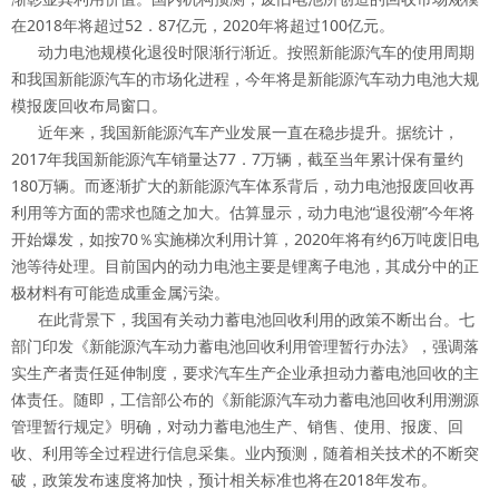
在2018年将超过52．87亿元，2020年将超过100亿元。
动力电池规模化退役时限渐行渐近。按照新能源汽车的使用周期
和我国新能源汽车的市场化进程，今年将是新能源汽车动力电池大规
模报废回收布局窗口。
近年来，我国新能源汽车产业发展一直在稳步提升。据统计，
2017年我国新能源汽车销量达77．7万辆，截至当年累计保有量约
180万辆。而逐渐扩大的新能源汽车体系背后，动力电池报废回收再
利用等方面的需求也随之加大。估算显示，动力电池“退役潮”今年将
开始爆发，如按70％实施梯次利用计算，2020年将有约6万吨废旧电
池等待处理。目前国内的动力电池主要是锂离子电池，其成分中的正
极材料有可能造成重金属污染。
在此背景下，我国有关动力蓄电池回收利用的政策不断出台。七
部门印发《新能源汽车动力蓄电池回收利用管理暂行办法》，强调落
实生产者责任延伸制度，要求汽车生产企业承担动力蓄电池回收的主
体责任。随即，工信部公布的《新能源汽车动力蓄电池回收利用溯源
管理暂行规定》明确，对动力蓄电池生产、销售、使用、报废、回
收、利用等全过程进行信息采集。业内预测，随着相关技术的不断突
破，政策发布速度将加快，预计相关标准也将在2018年发布。