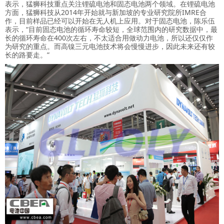
表示，猛狮科技重点关注锂硫电池和固态电池两个领域。在锂硫电池
方面，猛狮科技从2014年开始就与新加坡的专业研究院所IMRE合
作，目前样品已经可以开始在无人机上应用。对于固态电池，陈乐伍
表示，“目前固态电池的循环寿命较短，全球范围内的研究数据中，最
长的循环寿命在400次左右，不太适合用做动力电池，所以还仅仅作
为研究的重点。而高镍三元电池技术将会慢慢进步，因此未来还有较
长的路要走。”