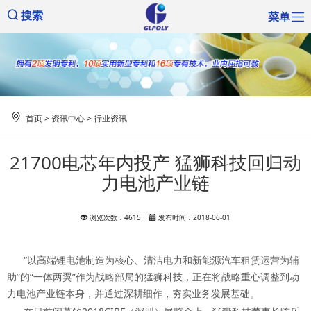
菜单
搜索
首页
>
资讯中心
>
行业资讯
21700电芯年内投产 猛狮科技回归动
力电池产业链
浏览次数：4615
发布时间：2018-06-01
“以高端锂电池制造为核心、清洁电力和新能源汽车租赁运营为辅
助”的“一体两翼”作为战略部局的猛狮科技，正在将战略重心调整到动
力电池产业链本身，并通过深耕细作，夯实业务发展基础。