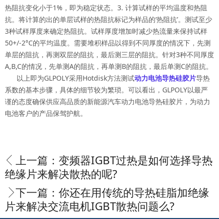
热阻抗变化小于1%，即为稳定状态。3. 计算试样的平均温度和热阻
抗。将计算的出的单层试样的热阻抗标记为样品的‘热阻抗’。测试至少
3种试样厚度来确定热阻抗。试样厚度增加时减少热流量来保持试样
50+/-2°C的平均温度。需要堆积样品以得到不同厚度的情况下，先测
单层的阻抗，再测双层的阻抗，最后测三层的阻抗。针对3种不同厚度
A,B,C的情况，先单测A的阻抗，再单测B的阻抗，最后单测C的阻抗。
以上即为GLPOLY采用Hotdisk方法测试
动力电池导热硅胶片
导热
系数的基本步骤，具体的细节较为繁琐。可以看出，GLPOLY以最严
谨的态度确保供应高品质的新能源汽车动力电池导热硅胶片，为动力
电池客户的产品保驾护航。
上一篇：
变频器IGBT过热是如何选择导热
绝缘片来解决散热的呢?
下一篇：
你还在用传统的导热硅脂加绝缘
片来解决交流电机IGBT散热问题么?