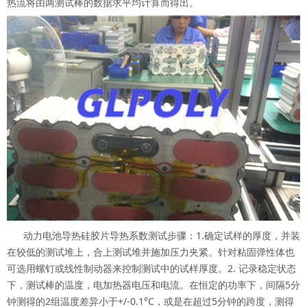
热流将由两测试棒的数据求平均计算而得出。
动力电池导热硅胶片导热系数测试步骤：1.确定试样的厚度，并装
在较低的测试堆上，合上测试堆并施加压力夹紧。针对粘固弹性体也
可选用螺钉或线性制动器来控制测试中的试样厚度。2. 记录稳定状态
下，测试棒的温度，电加热器电压和电流。在恒定的功率下，间隔5分
钟测得的2组温度差异小于+/-0.1°C，或是在超过5分钟的跨度，测得