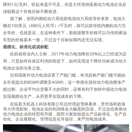
降到1元/瓦时。听起来遥不可及，但是大环境倒逼着动力电池企业必
须朝着这个价格目标不断前进。
据了解，按照内燃机动力系统跟电池动力系统等价来算，电池大
概在100美元（680元人民币）/千瓦时，就可以跟传统内燃机动力完
全等价。也就是说，在这种条件下，新能源整车价格可以与传统燃油
车型的价格基本一致，不过这个目标短期内还无法实现。
规模化、标准化或成标配
此前就有业内人士称，2017年动力电池降价20%以上已经成为定
局，只是如何在保证利润的前提下，如何实现这个降价目标成为动力
电池企业的当务之急。
目前国家对动力电池设置了产能门槛，有消息称产能门槛可能由
去年底提出的8GWh调整至4GWh，这一举措在扭转动力电池整体产
能过剩、企业平均出货量不大的同时，还将有利于加快中国动力电池
实现规模化生产，从而更早实现成本的下降。
在拓新天机器人科技有限公司总经理赵雪林看来，受市场和政策
等大环境影响，电池企业的利润将会大幅度的压缩，不过这也将推动
动力电池企业的转型和升级，因而大家纷纷提出产品标准化、生产自
动化、企业规模化、管理信息化等途径，来严控电池成本。