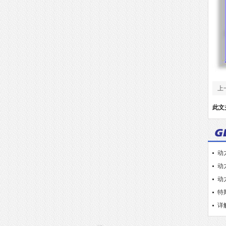
上
此文
动
动
动
特
详