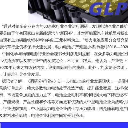
通过对整车企业在内的60余家行业企业进行调研，发现电池企业产能扩
要是由于年初国家出台新能源汽车‘新国补’，其对新能源汽车续航里程提
由现有主力磷酸铁锂材料转向以三元材料为主。”动力电池应用分会研究部
源汽车行业仍将保持快速发展，动力电池扩产潮至少将持续到2018—202
国化学与物理电源行业协会秘书长刘彦龙则提醒，在众多动力电池企业
己优势所在以及在行业中的发展定位，不可盲目跟风。他认为，产业链上
2020年到来之前练好内功，迎接国际同行的挑战。此外，刘彦龙还强调
，让标准引导企业发展。
记者了解，《调研分析报告》进一步指出当前行业发展现状：一是受各
采购订单之外，绝大多数动力电池处于改造产线、提升能量密度、送样检
滑、市场竞争加剧的压力之下，电池企业毛利率和净利润大幅下降已经不
、产能规模、产品性能和价格等方面更有优势的大中型电池企业为战略供
，行业洗牌加剧，中小型动力电池企业的生存压力骤增；四是随着电池产
及材料涨价影响，电池企业利润空间将受到挤压。