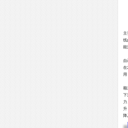
“
主
线
能
中
自
在
用
据
额
下
力
升
降