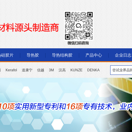
热硅胶片
导热胶
导热结构胶
产品中心
企业日志
丽
Kerafol
道康宁
信越
3M
汉高
KUNZE
DENKA