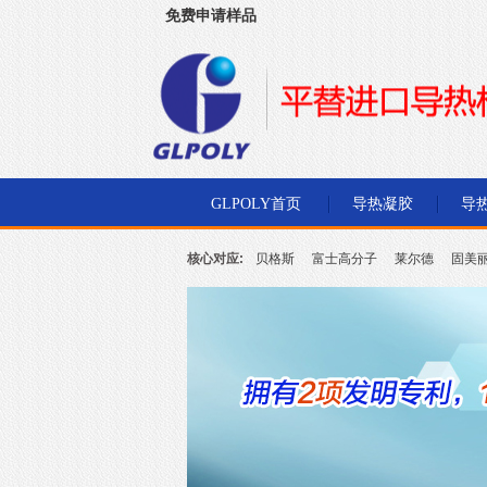
免费申请样品
深圳市金菱通达电子有限公司
GLPOLY首页
导热凝胶
导
核心对应:
贝格斯
富士高分子
莱尔德
固美
北川