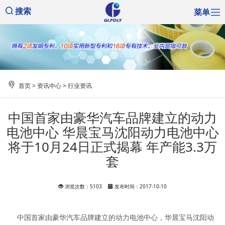
菜单
搜索
首页
>
资讯中心
>
行业资讯
中国首家由豪华汽车品牌建立的动力
电池中心 华晨宝马沈阳动力电池中心
将于10月24日正式揭幕 年产能3.3万
套
浏览次数：5103
发布时间：2017-10-10
中国首家由豪华汽车品牌建立的动力电池中心，华晨宝马沈阳动