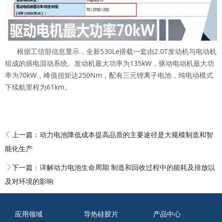
根据工信部信息显示，全新530Le搭载一套由2.0T发动机与电动机
组成的插电混动系统。发动机最大功率为135kW，驱动电动机最大功
率为70kW，峰值扭矩达250Nm，配有三元锂离子电池，纯电动模式
下续航里程为61km。
上一篇：
动力电池降低成本提高品质的主要途径是大规模制造和智
能化生产
下一篇：
详解动力电池生命周期 制造和回收过程中的能耗及排放以
及对环境的影响
应用领域
导热硅胶片
产品中心