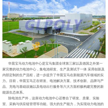
华晨宝马动力电池中心是宝马集团全球第三家以及德国之外第一
家完整的动力电池中心，集电池研发、生产及测试于一体 采用创新及
内部定制的生产流程，进一步提升了华晨宝马在新能源汽车领域的实
力。目前，华晨宝马正在研发、电池解决方案、技术创新、品牌与产
品、充电与基础设施以及电动出行服务等六大方面积极构建完整的新
能源生态体系。
除电池生产外，这座动力电池中心还整合了研发、质量、实验
室、采购与供应链管理等功能。强大的生产能力，为实现动力电池的