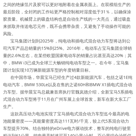
之间的绝缘箔片及胶可以更好地附着在金属表面上。在双模组生产的
最后阶段，全封闭的工作站更严格控制相对湿度低于31％，以确保涂
胶质量。机械臂上的吸盘结构也是自动生产线的一大亮点，通过吸盘
来抓取并传送电芯元件，既不会携带杂质，又避免了手动操作可能的
风险。
宝马集团计划到2025年，纯电动和插电式混合动力车型将达到公
司汽车产品总销量的15%到25%。2016年，电动车占宝马集团全球销
量的2.6%左右，在某些欧盟国家电动车的销量占比甚至高达20%；其
中，BMW i3已成为全球三大畅销纯电动车型之一。在今年，宝马集
团计划实现10万辆新能源车型的年度销量目标。
在中国市场，华晨宝马已经生产过4款新能源汽车，包括之诺1E纯
电动汽车，BMW 530Le以及在售的之诺60H和BMW X1插电式混合动
力车型。据华晨宝马总裁兼首席执行官魏岚德介绍，全新宝马5系插电
式混合动力车型将于11月在广州车展上全球首发，新车在新大东工厂
生产。
这款高压动力电池实现了宝马插电式混合动力车型迄今最高的电
池能量密度——其能量密度高达111瓦时/千克，较上代5系混合动力
车型提升70%。结合独特的eDrive电力驱动技术，整车的纯电行驶里
程达到61公里，纯电最高时速可至140公里/小时，百公里综合油耗仅