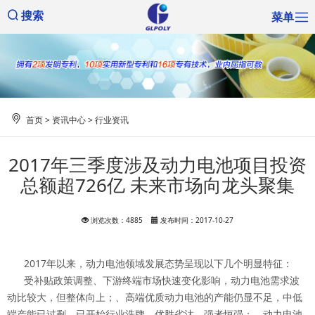
菜单
搜索
首页
>
资讯中心
>
行业资讯
2017年三季度涉及动力电池项目投资
总额超726亿 未来市场向龙头聚集
浏览次数：4885
发布时间：2017-10-27
2017年以来，动力电池领域发展态势呈现以下几个明显特征：
受补贴政策调整、下游终端市场快速变化影响，动力电池需求波
动比较大，但整体向上；、高端优质动力电池的产能仍显不足，中低
端产能已过剩，已开始行业洗牌，优胜劣汰、强者恒强；、动力电池