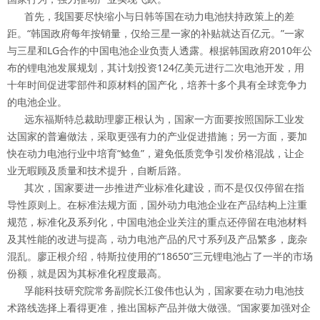
首先，我国要尽快缩小与日韩等国在动力电池扶持政策上的差
距。“韩国政府每年按销量，仅给三星一家的补贴就达百亿元。”一家
与三星和LG合作的中国电池企业负责人透露。根据韩国政府2010年公
布的锂电池发展规划，其计划投资124亿美元进行二次电池开发，用
十年时间促进零部件和原材料的国产化，培养十多个具有全球竞争力
的电池企业。
远东福斯特总裁助理廖正根认为，国家一方面要按照国际工业发
达国家的普遍做法，采取更强有力的产业促进措施；另一方面，要加
快在动力电池行业中培育“鲶鱼”，避免低质竞争引发价格混战，让企
业无暇顾及质量和技术提升，自断后路。
其次，国家要进一步推进产业标准化建设，而不是仅仅停留在指
导性原则上。在标准法规方面，国外动力电池企业在产品结构上注重
规范，标准化及系列化，中国电池企业关注的重点还停留在电池材料
及其性能的改进与提高，动力电池产品的尺寸系列及产品繁多，庞杂
混乱。廖正根介绍，特斯拉使用的“18650”三元锂电池占了一半的市场
份额，就是因为其标准化程度最高。
孚能科技研究院常务副院长江俊伟也认为，国家要在动力电池技
术路线选择上看得更准，推出国标产品并做大做强。“国家要加强对企