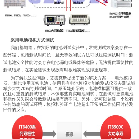
采用电池模拟方式测试
我们都知道，在实际的电池测试实验中，常规测试方案会存在一
些弊端，包括测试时间长，且无等效测试方法可以压缩测试时间；测
试电池安全性能时会存在电池漏电或爆炸等危险；无法提供重复性的
测试结果，在实验测试出现故障时很难实现故障重现等。
为了解决这些问题，艾德克斯提出了新的解决方案——电池模拟
器。“相比使用真实电池，使用具有电池模拟功能的测试仪器去测试能
减少大约70%的测试时间。” 戚玉婕介绍说，电池模拟器可提供一致
的且可重复的测试结果，不像那些真实电池测试，在测试时更换电池
和操作员失误会导致测试结果有所不同。另外，还可以创建一个没有
任何隐患的测试环境，模拟和验证当电池超出正常的工作范围时待测
部件的反应。