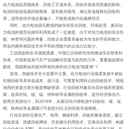
动力电池品类规格多、回收工艺成本高、回收价值低等因素的影响，
电池回收面临着回收困难、盈利低等困境，难以形成规模化回收利
用，进而使得市场总量偏小，不能形成集约化规模经济。
同时，动力电池源头数据的缺失给安全回收、环保处理、废旧动
力电池的规范化循环利用造成了一定难度。出于对动力电池的安全性
能、种类等问题的考量，回收企业需要具备较为专业的手段和能力，
而业内拥有相应技术水平和处理能力的企业占比较少。
工信部副部长辛国斌透露，中国已启动研究传统燃油车的禁售时
间表，中国将迎来汽车产业战略转型最为剧烈的几年。重重挑战摆在
眼前，我国将如何面对即将到来的动力电池“报废潮”？
首现，突破技术关卡是重中之重。动力电池行业亟需发展中诸如
生物回收等具有低成本、低污染、可重复利用特点的回收技术。锂电
池用的资源大部分都是稀缺资源，行业回收对象应向高价值的资源拓
展，提高对钴、镍、锰、锂和铁等金属的回收率，提升经济推动力。
据再生资源估计，到2018年，从废旧动力锂电池中回收钴、镍、锰、
锂、铁和铝等金属预计可创造53亿元的回收市场规模。
行业应加快完善生产、使用、梯级利用、回收的整体系统，建立
回收渠道、搭建回收网络、开发梯次利用技术、完善综合利用，构建
行业绿色“生态圈”。产业链的高效整合已升级成为产业发展主线，拓