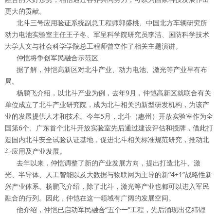
更大的贡献。
北斗三号应用验证系统副总工程师郭盛桃、中国北方车辆研究所
动力电池实验室主任王子冬、军呈科学院研究员李洁、国防科学技术
大学人文与社会科学学院总工程师曾立作了相关主题演讲。
仲恺将争创军民融合示范区
据了解，仲恺高新区对北斗产业、动力电池、激光等产业早有布
局。
杨鹏飞介绍，以北斗产业为例，去年9月，仲恺高新区就联合有关
单位成立了北斗产业研究院，成为北斗相关的新型研发机构，为该产
业的发展提供人才和技术。今年5月，北斗（惠州）开放实验室作为全
国第6个、广东首个北斗开放实验室先后通过建设评估和授牌，借此打
造国内北斗安全试验认证基地，促进北斗相关标准规范研究，推动北
斗应用及产业发展。
去年以来，仲恺调整了新的产业发展方向，提出打造北斗、激
光、半导体、人工智能以及大数据与物联网为主导的新“4+1”战略性新
兴产业体系。杨鹏飞介绍，除了北斗，激光等产业也都可以进入军民
融合的行列。因此，仲恺在这一领域有广阔的发展空间。
他介绍，仲恺已启动军民融合“五个一”工程，先后涌现出亿纬锂