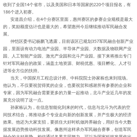
收到了全国14个省市，以及美国和日本等国家的220个项目报名，有
186个进入初赛。
安道昌介绍，在4个分赛区里面，惠州赛区的参赛企业规模是最大
的，奖励额度估计也是最大的，希望惠州今后继续推动军民融合发
展。
仲恺区委书记杨鹏飞透露，目前该区已规划357军民融合创新产业
园，里面设有动力电池产业园、半导体产业园、大数据及物联网产业
园、人工智能产业园、激光产业园和北斗产业园。接下来将推出专门
针对军民融合的政策，涵盖土地资源、财税优惠、项目孵化、人才引
进等全方位的扶持。
当天，中国探月工程总设计师、中科院院士孙家栋也来到现场。
他认为，不仅要祝贺得奖的企业，也要祝贺和感谢所有参赛的企业和
专家，因为军民融合需要更多的力量一起推动，北斗产业近几年的发
展充分说明了这一点。
孙家栋认为，在信息智能化到来的时代，信息与北斗为代表的空
间技术结合，将推动多个专业走向新的创新发展，并产生极大的经济
效果。他还为大家支招，要抓住大好时机做跨界融合，用好当今大数
据发展趋势推动科技发展。像惠州这样承办军民融合赛事，创造军民
融合的大好形势，相信通过各界共同努力，可以为国家科技发展作出