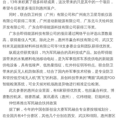
台，13年来积累了很多科研成果，这次带来的只是其中的一个项目，
希望今后有更多项目到惠州落户。
同时，联合防卫科技（广州）有限公司和广州南方卫星导航仪器
有限公司获得二等奖，广州道动新能源有限公司、广东北斗天绘科技
开发有限公司、广东合即得能源科技有限公司获得三等奖。
广东合即得能源科技有限公司的项目通过网络平台评选出票数最
高，获得最佳人气奖。除此之外，惠州市赢合科技有限公司、武汉艾
特米克超能新材料科技有限公司等18支参赛企业和团队获得优胜奖。
纵观这些获奖项目，均为军民融合的高科技或产品。如合即得能
源带来的水氢燃料电池移动电站，是为军事指挥车系统供电的新能源
供电设备，具有低噪声、低热量指征，红外特征弱等特点。联合防卫
带来的反无人机防御系统，结合了国内外军事技术经验，是专业防卫
和管控低空域无人机“黑飞”的利器。辰创科技带来的“鹰眼”高精度FOD
智能检测系统，可全天候对机场跑道异物进行精准定位检测。
此次参赛的惠州企业里面，有6家获得优胜奖，包括赢合科技、博
赛数控机床、德赛西威、展讯通讯（惠州）、亿纬锂能、巨能科技。
仲恺将推出军民融合扶持政策
据了解，今年的中国创新创业大赛军民融合专业赛按领域划分，
在全国共有4个分赛区，其他几个分别在西安、武汉和绵阳。惠州赛区