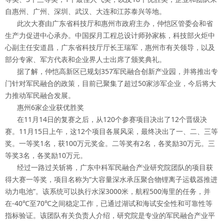
自惠州、广州、深圳、武汉、大连和江苏泰兴等地。
此次大赛由广东省科技厅和惠州市政府主办，仲恺区管委会和省
生产力促进中心承办。中国探月工程总设计师孙家栋，科技部火炬中
心副主任安道昌，广东省科技厅厅长王瑞军，惠州市有关领导，以及
部分专家、军方代表和企业界人士出席了颁奖典礼。
据了解，仲恺高新区已规划357军民融合创新产业园，并将推出专
门针对军民融合的政策，目前已聚集了超过50家涉军企业，今后将大
力推动军民融合发展。
惠州6家企业获优胜奖
在11月14日的复赛之后，从120个参赛项目决出了12个晋级决
赛。11月15日上午，这12个项目各展风采，最终决出了一、二、三等
奖。一等奖1名，获100万元奖金。二等奖有2名，各奖励30万元。三
等奖3名，各奖励10万元。
经过一路过关斩将，广东中科军民融合产业研究院团队的项目获
得大赛一等奖，项目名称为“大容量深水承压聚合物锂离子运载器推进
动力电池”。该系统可以执行水深3000米，航程500海里的任务，并
在-40℃至70℃之间稳定工作，已通过湖试和海试安全性和可靠性等
指标验证。该团队有关负责人介绍，研究院是专业的军民融合产业平