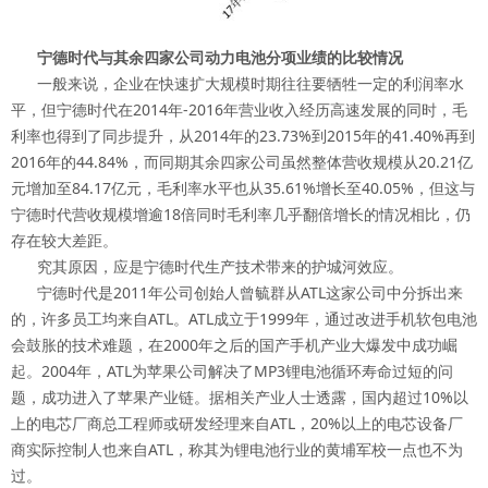
宁德时代与其余四家公司动力电池分项业绩的比较情况
一般来说，企业在快速扩大规模时期往往要牺牲一定的利润率水
平，但宁德时代在2014年-2016年营业收入经历高速发展的同时，毛
利率也得到了同步提升，从2014年的23.73%到2015年的41.40%再到
2016年的44.84%，而同期其余四家公司虽然整体营收规模从20.21亿
元增加至84.17亿元，毛利率水平也从35.61%增长至40.05%，但这与
宁德时代营收规模增逾18倍同时毛利率几乎翻倍增长的情况相比，仍
存在较大差距。
究其原因，应是宁德时代生产技术带来的护城河效应。
宁德时代是2011年公司创始人曾毓群从ATL这家公司中分拆出来
的，许多员工均来自ATL。ATL成立于1999年，通过改进手机软包电池
会鼓胀的技术难题，在2000年之后的国产手机产业大爆发中成功崛
起。2004年，ATL为苹果公司解决了MP3锂电池循环寿命过短的问
题，成功进入了苹果产业链。据相关产业人士透露，国内超过10%以
上的电芯厂商总工程师或研发经理来自ATL，20%以上的电芯设备厂
商实际控制人也来自ATL，称其为锂电池行业的黄埔军校一点也不为
过。