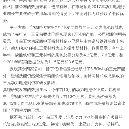
但从目前公布的数据来看，进展有限。在市场预期2017年动力电池行
业增长主要依赖于乘用车增量的情况下，宁德时代无疑获取了卡位优
势。
另一方面，宁德时代在符合行业发展趋势的三元动力电池领域也
成为了先行者，三元前驱体已经实现逾1万吨的产能，公司招股说明书
显示，其前五大供应商中正极材料企业已经从主营磷酸铁锂的泰丰先
行、德方纳米转向以三元材料为主的振华新材料。数据显示，今年上
半年，磷酸铁锂和三元材料的采购总额分别为4.2亿元、7.6亿元，整
个2016年该项数据分别为11.5亿元和3.6亿元。
反观其余四家公司，除了亿纬锂能已经形成了3.5Gwh的三元产能
外，坚瑞沃能仍然聚焦于磷酸铁锂电池领域，国轩高科和成飞集成的
三元动力电池则仍在研发阶段。
真锂研究发布的数据显示，今年前10月的动力电池企业累计装机量
中，宁德时代继续扩大领先优势，前10个月累计装机所占份额为
30.45%，而包括比亚迪等部分其他动力电池厂商的市场份额则普遍出
现了不同程度的下滑。
据不完全统计，今年前三季度，涉及动力电池的投资扩产项目的
总资金规模超过720亿元。包括宁德时代、比亚迪、力神、沃特玛、