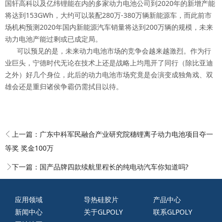
国轩高科以及亿纬锂能在内的多家动力电池公司到2020年的新增产能
将达到153GWh，大约可以装配280万-380万辆新能源车，而此前市
场机构预测2020年国内新能源汽车销量将达到200万辆的规模，未来
动力电池产能过剩或已成定局。
可以预见的是，未来动力电池市场的竞争会越来越激烈。作为行
业巨头，宁德时代无论在技术上还是战略上均甩开了同行（除比亚迪
之外）好几个身位，此后的动力电池市场究竟是会演变成独角戏、双
雄会还是重归诸侯争霸仍需拭目以待。
上一篇：
广东中科军民融合产业研究院穗锂离子动力电池项目夺一
等奖 奖金100万
下一篇：
国产品牌四款续航里程长的纯电动汽车你知道吗?
应用领域
导热硅胶片
产品中心
新闻中心
关于GLPOLY
联系GLPOLY