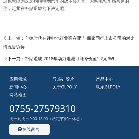
这也就以为这选购纯电动汽车的成本会升高。对纯电动车感兴趣的
你，赶紧在补贴退坡前下决定吧。
上一篇：
宁德时代在锂电池行业强在哪 与四家同行上市公司的对比
情况告诉你
下一篇：
补贴退坡 2018年动力电池可能降价至1.2元/Wh
应用领域
导热硅胶片
产品中心
新闻中心
关于GLPOLY
联系GLPOLY
网站地图
0755-27579310
周一到周五9:00-18:00（法定节假日休息）
在线留言