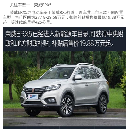
关注车型一：荣威ERX5
荣威ERX5纯电动车基于荣威RX5打造，新车共上市三款不同配置
车型，售价区间为27.18-29.68万元，扣除补贴后售价最低19.88万元
起，等速续航里程425公里。