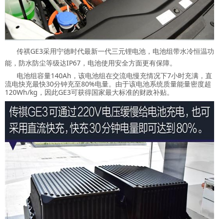
传祺GE3采用宁德时代最新一代三元锂电池，电池组带水冷恒温功
能，防水防尘等级达IP67，电池使用安全方面更有保障。
电池组容量140Ah，该电池组在交流电慢充情况下7小时充满，直
流电快充最快30分钟充至80%电量。由于该电池系统质量能量密度超
120Wh/kg，因此GE3可获得国家最大标准的财政补贴。