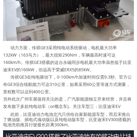
动力方面，传祺GE3采用纯电动系统驱动，电机最大功率
132kW（163马力），最大扭矩290Nm，车辆最高时速可达
160km/h。传祺GE3搭载的这台永磁同步电机最大功率虽然低于比亚
迪宋EV的160kW，但远高于荣威ERX5的85kW。
传祺GE3在纯电驱动下，0-100km/h加速时间仅需9.3秒。官方公
布GE3综合续航能力可达310公里，如果采用60公里等速方式测量，
里程数可以达到400公里。
另外此次广州车展值得关注的是，广汽新能源独立开来经营，并且将
发布旗下多款纯电动车（or概念车)。关注车型三：比亚迪宋EV
此前，比亚迪动力电池北汽只供给自家新能源车型，而且宋推出
了燃油版、插电式魂动版以及纯电动版车型，比亚迪宋EV300搭载的
电池壳助推其行驶最长距离300km。