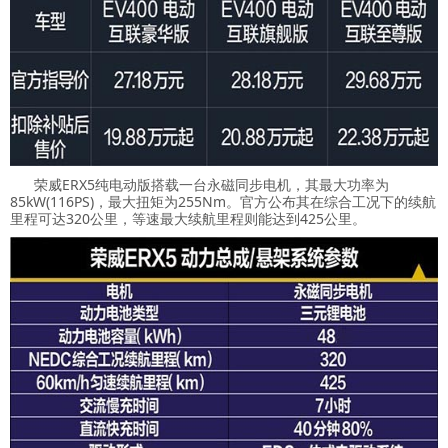
荣威ERX5纯电动版搭载一台永磁同步电机，其最大功率为
85kW(116PS)，最大扭矩为255Nm。官方公布其在综合工况下的续航
里程可达320公里，等速最大续航里程则能达到425公里。