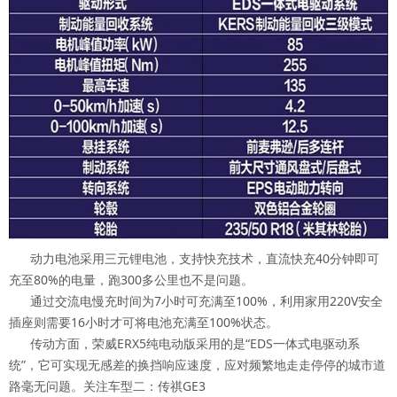
动力电池采用三元锂电池，支持快充技术，直流快充40分钟即可
充至80%的电量，跑300多公里也不是问题。
通过交流电慢充时间为7小时可充满至100%，利用家用220V安全
插座则需要16小时才可将电池充满至100%状态。
传动方面，荣威ERX5纯电动版采用的是“EDS一体式电驱动系
统”，它可实现无感差的换挡响应速度，应对频繁地走走停停的城市道
路毫无问题。关注车型二：传祺GE3