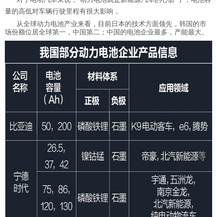
量的高低对车辆行驶里程有很大影响，
从全球动力电池产业来看，目前日本的技术方面领先，韩国的市
场份额位居全球第一，中国第二；中国的电池企业最多，产能最大。