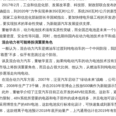
017年2月，工业和信息化部、发展改革委、科技部、财政部联合发布
确提出，到2020年“力争实现单体350瓦时/公斤、系统260瓦时/公斤
。国家工业和信息化部副部长辛国斌指出，要加快锂电升级工程的开发进
，要实现技术的革命性突破，为新能源汽车发展提供支撑。
敏学表示，动力电池技术须有实质性突破，而全固态电池是未来一个比
能量密度、安全性等问题。同时，他也期待国内在动力电池技术水平和成
合动力有可能将扮演重要角色
般认为，混合动力汽车是燃油车过渡到纯电动车的一个中间阶段，我国
“着墨”不多，似乎有意跳过这个阶段。
及混合动力汽车，董敏学直言，如果纯电动汽车的动力电池技术没有实
市场上将扮演重要角色，而且会占很大比例。他认为，从燃油车到纯电动
步逐渐走向纯电动。
混合动力汽车方面，2007年，泛亚汽车启动了“绿动未来”战略 ，公司
车，2008年生产了3千辆，并在2010年世博会上投放500辆作为新能
外，董敏学介绍了泛亚汽车目前正在开发的48V轻混系统。这款车，避
力限制，48V系统所需要的电器和电子部件的成本低得多，并且电池可
采用博世生产的48V电池，这款电池实行标准化设计，可快速集成到新
本，这款锂离子电池预计2018年底开始量产，上汽通用估计在2019年有