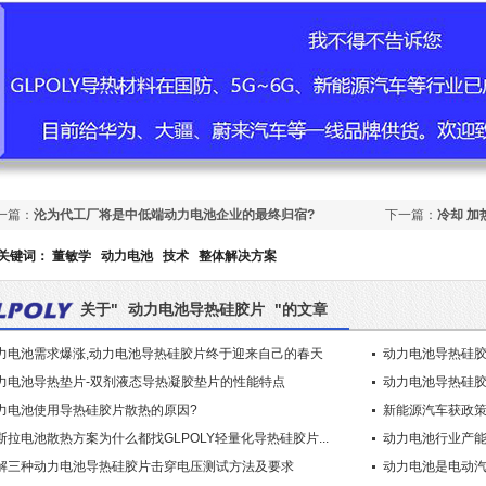
一篇：
沦为代工厂将是中低端动力电池企业的最终归宿?
下一篇：
冷却 加
关键词：
董敏学
动力电池
技术
整体解决方案
关于"
动力电池导热硅胶片
"的文章
力电池需求爆涨,动力电池导热硅胶片终于迎来自己的春天
动力电池导热硅胶
力电池导热垫片-双剂液态导热凝胶垫片的性能特点
动力电池导热硅
力电池使用导热硅胶片散热的原因?
新能源汽车获政策
斯拉电池散热方案为什么都找GLPOLY轻量化导热硅胶片...
动力电池行业产
解三种动力电池导热硅胶片击穿电压测试方法及要求
动力电池是电动汽