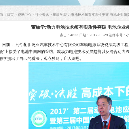
置：
首页
>
资讯中心
>
行业资讯
> 董敏学:动力电池技术须有实质性突破 电池企业
董敏学:动力电池技术须有实质性突破 电池企业
点击：4823 日期：2017-11-29
选择字号：
前，上汽通用-泛亚汽车技术中心有限公司车辆电源系统资深高级工程师董
会”上接受了电池中国网的采访。就动力电池技术发展趋势以及混合动力
敏学提出了自己的看法，观点独到，启人深思。