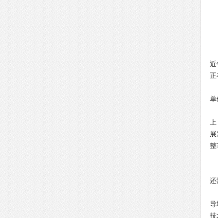
车
对
近
正
董
单
董
上
展
整
从
还
董
导
技