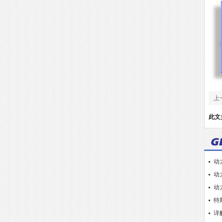
上
此文
动
动
动
特
详