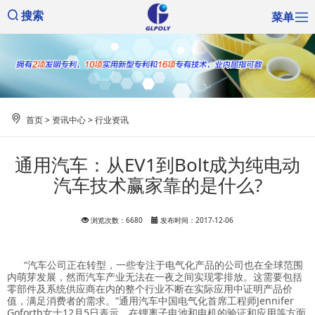
菜单
搜索
首页
>
资讯中心
>
行业资讯
通用汽车：从EV1到Bolt成为纯电动
汽车技术赢家靠的是什么?
浏览次数：6680
发布时间：2017-12-06
“汽车公司正在转型，一些专注于电气化产品的公司也在全球范围
内萌芽发展，然而汽车产业无法在一夜之间实现零排放。这需要包括
零部件及系统供应商在内的整个行业不断在实际应用中证明产品价
值，满足消费者的需求。”通用汽车中国电气化首席工程师Jennifer
Goforth女士12月5日表示，在锂离子电池和电机的验证和应用等方面