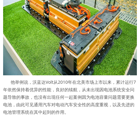
他举例说，沃蓝达Volt从2010年在北美市场上市以来，累计运行7
年依然保持着优异的性能，良好的续航，从未出现因电池系统安全问
题导致的事故，也没有出现任何一起案例因为电池容量问题需要更换
电池，由此可见通用汽车对电动汽车安全性的高度重视，以及先进的
电池管理系统在其中起到的作用。