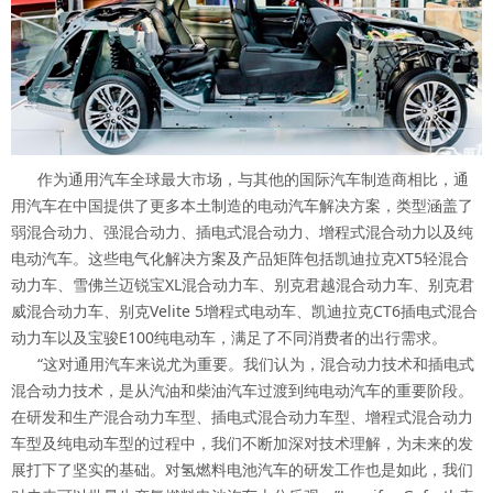
作为通用汽车全球最大市场，与其他的国际汽车制造商相比，通
用汽车在中国提供了更多本土制造的电动汽车解决方案，类型涵盖了
弱混合动力、强混合动力、插电式混合动力、增程式混合动力以及纯
电动汽车。这些电气化解决方案及产品矩阵包括凯迪拉克XT5轻混合
动力车、雪佛兰迈锐宝XL混合动力车、别克君越混合动力车、别克君
威混合动力车、别克Velite 5增程式电动车、凯迪拉克CT6插电式混合
动力车以及宝骏E100纯电动车，满足了不同消费者的出行需求。
“这对通用汽车来说尤为重要。我们认为，混合动力技术和插电式
混合动力技术，是从汽油和柴油汽车过渡到纯电动汽车的重要阶段。
在研发和生产混合动力车型、插电式混合动力车型、增程式混合动力
车型及纯电动车型的过程中，我们不断加深对技术理解，为未来的发
展打下了坚实的基础。对氢燃料电池汽车的研发工作也是如此，我们