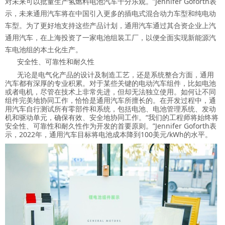
对未来可以批量生产氢燃料电池汽车十分乐观。”Jennifer Goforth表
示，未来通用汽车将在中国引入更多的插电式混合动力车型和纯电动
车型。为了更好地支持这些产品计划，通用汽车通过其合资企业上汽
通用汽车，在上海投资了一家电池组装工厂，以便全面实现新能源汽
车电池组的本土化生产。
安全性、可靠性和耐久性
无论是电气化产品的设计及制造工艺，还是系统整合方面，通用
汽车都有深厚的专业积累。对于某些关键的电动汽车组件，比如电池
或者电机，尽管在技术上非常先进，但却无法独立使用。如何让不同
组件完美地协同工作，恰恰是通用汽车所擅长的。在开发过程中，通
用汽车自行测试所有零部件和系统，包括电池、电池管理系统、发动
机和驱动单元，确保有效、安全地协同工作。“我们的工程师将始终将
安全性、可靠性和耐久性作为开发的首要原则。”Jennifer Goforth表
示，2022年，通用汽车目标将电池成本降到100美元/kWh的水平。