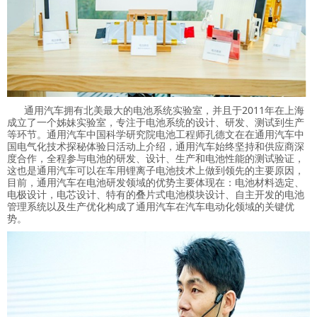
通用汽车拥有北美最大的电池系统实验室，并且于2011年在上海
成立了一个姊妹实验室，专注于电池系统的设计、研发、测试到生产
等环节。通用汽车中国科学研究院电池工程师孔德文在在通用汽车中
国电气化技术探秘体验日活动上介绍，通用汽车始终坚持和供应商深
度合作，全程参与电池的研发、设计、生产和电池性能的测试验证，
这也是通用汽车可以在车用锂离子电池技术上做到领先的主要原因，
目前，通用汽车在电池研发领域的优势主要体现在：电池材料选定、
电极设计，电芯设计、特有的叠片式电池模块设计、自主开发的电池
管理系统以及生产优化构成了通用汽车在汽车电动化领域的关键优
势。