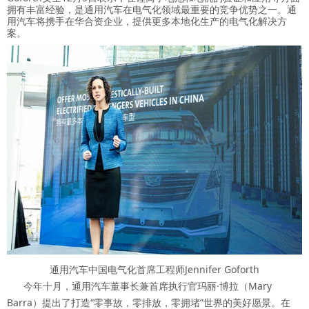
拥有丰富经验，是通用汽车在电气化领域最重要的竞争优势之一。通
用汽车将携手在华合资企业，提供更多本地化生产的电气化解决方
案。
通用汽车中国电气化首席工程师Jennifer Goforth
今年十月，通用汽车董事长兼首席执行官玛丽·博拉（Mary
Barra）提出了打造“零事故，零排放，零拥堵”世界的美好愿景。在