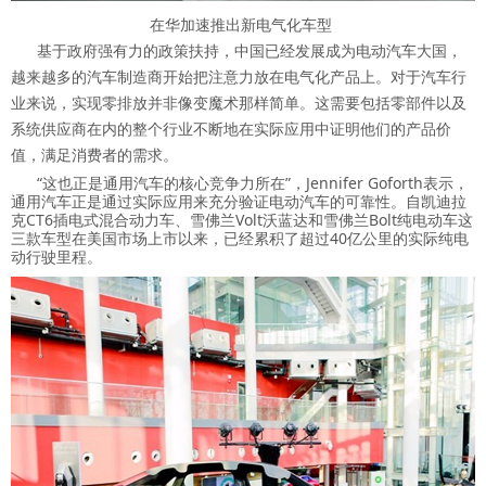
在华加速推出新电气化车型
基于政府强有力的政策扶持，中国已经发展成为电动汽车大国，
越来越多的汽车制造商开始把注意力放在电气化产品上。对于汽车行
业来说，实现零排放并非像变魔术那样简单。这需要包括零部件以及
系统供应商在内的整个行业不断地在实际应用中证明他们的产品价
值，满足消费者的需求。
“这也正是通用汽车的核心竞争力所在”，Jennifer Goforth表示，
通用汽车正是通过实际应用来充分验证电动汽车的可靠性。自凯迪拉
克CT6插电式混合动力车、雪佛兰Volt沃蓝达和雪佛兰Bolt纯电动车这
三款车型在美国市场上市以来，已经累积了超过40亿公里的实际纯电
动行驶里程。