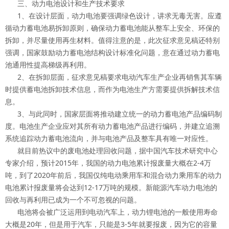
三、动力电池设计和生产技术要求
1、在设计层面，动力电池要强调绿色设计，讲求无毒无害。应遵
循动力蓄电池易拆卸原则，确保动力蓄电池能从整车上安全、环保的
拆卸，并尽量使用再生材料。值得注意的是，此次征求意见稿还特别
强调，国家鼓励动力蓄电池结构设计标准化问题，意在通过动力蓄电
池通用性提高梯级再利用。
2、在拆卸层面，征求意见稿要求电动汽车生产企业再销售其车辆
时提供蓄电池拆卸技术信息，而作为电池生产方需要提供拆解技术信
息。
3、与此同时，国家层面将推动建立统一的动力蓄电池产品编码制
度。电池生产企业应对其所有动力蓄电池产品进行编码，并建立追溯
系统追踪动力蓄电池流向，并与电池产品及整车具有唯一对应性。
就目前热议中的废电池处理回收问题，据中国汽车技术研究中心
专家介绍，预计2015年，我国的动力电池累计报废量大概在2-4万
吨，到了2020年前后，我国仅纯电动乘用车和混合动力乘用车的动力
电池累计报废量将会达到12-17万吨的规模。新能源汽车动力电池的
回收与再利用已成为一个不可忽视的问题。
电池将会被广泛运用到电动汽车上，动力锂电池的一般使用寿命
大概是20年，但是用于汽车，只能是3-5年就要报废，因为它的容量