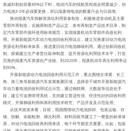
衰减到初始容量80%以下时，电动汽车的续航里程就会明显减少，动
力电池3-5年必须要更换，所以报废锂电池的数量只会与日俱增。
推动报废汽车拆解资源化利用装备制造，积极推进发动机及主要
零部件再制造，实施再制造产品认定，发布再制造产品技术目录，制
定汽车零部件循环使用标准规范，实现报废机动车零部件高值化利
用。开展新能源汽车动力电池回收利用试点，建立完善废旧动力电池
资源化利用标准体系，推进废旧动力电池梯级利用。通过创新回收机
制、探索建立生产者责任延伸制度、提升资源化利用技术水平，打造
完善的报废汽车资源化产业链。到2020年，报废机动车再生利用率达
到95%。
开展新能源动力电池回收利用示范工作，重点围绕京津冀、长三
角、珠三角等新能源汽车发展集聚区域，选择若干城市开展新能源汽
车动力蓄电池回收利用试点示范，通过物联网、大数据等信息化手
段，建立可追溯管理系统，支持建立普适性强、经济性好的回收利用
模式，开展梯级利用和再利用技术研究、产品开发及示范应用。
从技术政策来看，目前，我国围绕动力电池拆卸、包装运输、存
储、拆解、余能检测、梯次利用、材料回收等建立了一整套的标准体
系，对动力电池回收再利用来讲，每个环节都至关重要。比如，包装
运输，因为废旧电池状态不稳定，可能有破损的、有漏液的，如果不