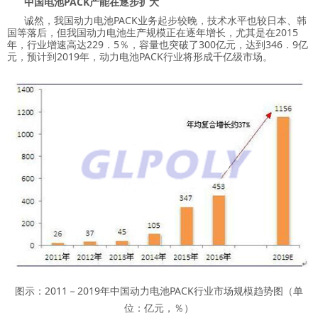
中国电池PACK产能在逐步扩大
诚然，我国动力电池PACK业务起步较晚，技术水平也较日本、韩
国等落后，但我国动力电池生产规模正在逐年增长，尤其是在2015
年，行业增速高达229．5％，容量也突破了300亿元，达到346．9亿
元，预计到2019年，动力电池PACK行业将形成千亿级市场。
图示：2011－2019年中国动力电池PACK行业市场规模趋势图（单
位：亿元，％）