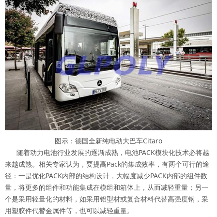
图示：德国全新纯电动大巴车Citaro
随着动力电池行业发展的逐渐成熟，电池PACK模块化技术必将越
来越成熟。相关专家认为，要提高Pack的集成效率，有两个可行的途
径：一是优化PACK内部的结构设计，大幅度减少PACK内部的组件数
量，将更多的组件和功能集成在模组和箱体上，从而减轻重量；另一
个是采用轻量化的材料，如采用铝型材或复合材料代替高强度钢，采
用塑胶件代替金属件等，也可以减轻重量。