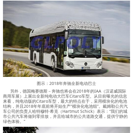
图示：2018年奔驰全新电动巴士
另外，德国梅赛德斯－奔驰也将会在2018年的IAA（汉诺威国际
商用车展）上展出全新纯电动大巴车Citaro车型。从目前曝光的信息
来看，纯电动版的Citaro车型，最大的特点在于，采用模块化的电池
结构，并且2018年年底前将开始生产“模块化电池组”。戴姆勒公共汽
车公司的负责人哈特穆特·希克（Hartmut Schick）表示：“我们的城
市公共汽车将做到零排放，并且给城市的公共道路交通，提供宁静的
绿色体验。”