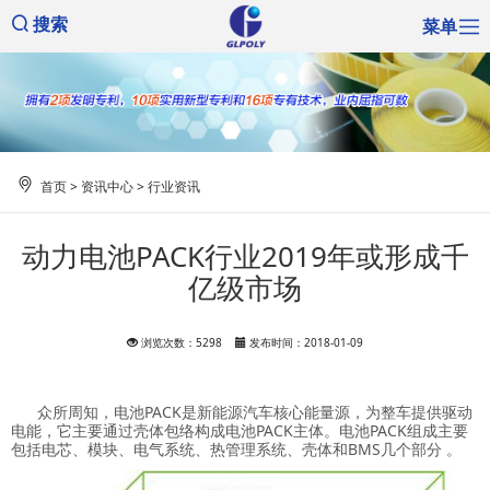
菜单
搜索
首页
>
资讯中心
>
行业资讯
动力电池PACK行业2019年或形成千
亿级市场
浏览次数：5298
发布时间：2018-01-09
众所周知，电池PACK是新能源汽车核心能量源，为整车提供驱动
电能，它主要通过壳体包络构成电池PACK主体。电池PACK组成主要
包括电芯、模块、电气系统、热管理系统、壳体和BMS几个部分 。