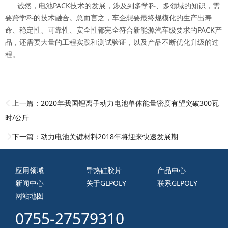
诚然，电池PACK技术的发展，涉及到多学科、多领域的知识，需
要跨学科的技术融合。总而言之，车企想要最终规模化的生产出寿
命、稳定性、可靠性、安全性都完全符合新能源汽车级要求的PACK产
品，还需要大量的工程实践和测试验证，以及产品不断优化升级的过
程。
上一篇：
2020年我国锂离子动力电池单体能量密度有望突破300瓦
时/公斤
下一篇：
动力电池关键材料2018年将迎来快速发展期
应用领域
导热硅胶片
产品中心
新闻中心
关于GLPOLY
联系GLPOLY
网站地图
0755-27579310