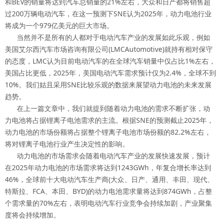
和BEV的销量将达到汽车总销量的21%左右，大众和日产都将销售超
过200万辆电动汽车，在这一预测下SNE认为2025年，动力电池行业
将成为一个979亿美元的巨大市场。
当然并不是所有的人都对于电动汽车产业的发展如此乐观，例如
美国艾尔西汽车市场咨询有限公司(LMCAutomotive)就持有相对保守
的态度，LMC认为目前电动汽车的在全球汽车销量中仅占比1%左右，
美国占比更低，2025年，美国电动汽车需求预计仅为2.4%，全球不到
10%。我们姑且采用SNE比较乐观的数据来展望动力电池的未来发展
趋势。
在上一篇文章中，我们就提到随着动力电池的需求不断扩张，动
力电池将占据锂离子电池需求的主流。根据SNE的预测截止2025年，
动力电池的市场份额将占据整个锂离子电池市场份额的82.2%左右，
将对锂离子电池行业产生决定性的影响。
动力电池的市场需求会随着电动汽车产业的发展快速发展，预计
在2025年动力电池的市场需求将达到1243GWh，年复合增长率达到
46%，全球前十大电动汽车生产商(大众、日产、通用、丰田、现代、
特斯拉、FCA、本田、BYD)的动力电池需求量将达到874GWh，占整
个需求量的70%左右，表明电动汽车行业竞争会持续加剧，产业聚集
度将会持续增加。