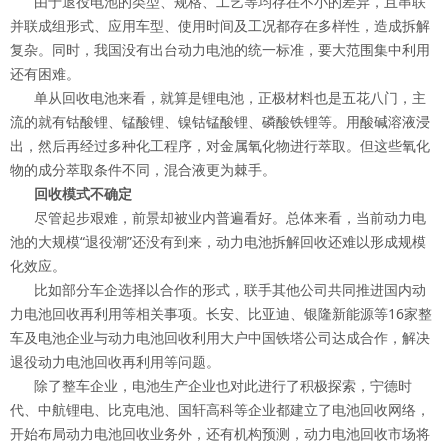
由于退役电池的类型、规格、工艺等均存在不小的差异，且串联
并联成组形式、应用车型、使用时间及工况都存在多样性，造成拆解
复杂。同时，我国没有出台动力电池的统一标准，要大范围集中利用
还有困难。
单从回收电池来看，就算是锂电池，正极材料也是五花八门，主
流的就有钴酸锂、锰酸锂、镍钴锰酸锂、磷酸铁锂等。用酸碱溶液浸
出，然后再经过多种化工程序，对金属氧化物进行萃取。但这些氧化
物的成分萃取条件不同，混合液更为棘手。
回收模式不确定
尽管起步艰难，前景却被业内普遍看好。总体来看，当前动力电
池的大规模“退役潮”还没有到来，动力电池拆解回收还难以形成规模
化效应。
比如部分车企选择以合作的形式，联手其他公司共同推进国内动
力电池回收再利用等相关事项。长安、比亚迪、银隆新能源等16家整
车及电池企业与动力电池回收利用大户中国铁塔公司达成合作，解决
退役动力电池回收再利用等问题。
除了整车企业，电池生产企业也对此进行了积极探索，宁德时
代、中航锂电、比克电池、国轩高科等企业都建立了电池回收网络，
开始布局动力电池回收业务外，还有机构预测，动力电池回收市场将