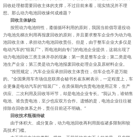
回收处理都需要回收主体的支撑，不过目前来看，现实情况并不理
想。那么动力电池回收缘何成难题？
回收主体缺位
按照动力电池特性，遵循循环利用的原则，我国当前倡导退役动
力电池先梯次利用再报废回收的原则，并且要求整车企业作为动力电
池回收主体，承担动力电池回收责任。但是，由于整车企业大多仅是
电动汽车的“组装厂”，而电池则由专门的电池企业提供，这就出现了
动力电池回收三类主体并存的现象：第一类是整车企业；第二类是电
池生产企业；第三类是动力电池报废回收处理企业及原材料企业。
“按照规定，汽车企业应承担回收主体责任，但车企也不是万能
的。”全国乘用车市场信息联席会秘书长崔东树表示，一定程度上，车
企更像是电动汽车的“组装厂”，在质保期内负责电池使用正常，生产
供应、二次利用及回收等环节，却是电池企业专长。“我认为，谁销售
电池、谁负责电池，至少也应双方合作。遗憾的是，电池企业往往被
排除在回收体系之外，责任目前还不明确。”
回收技术瓶颈待破
由于体积大、成分复杂，动力电池回收再利用面临诸多限制和较
高技术门槛。