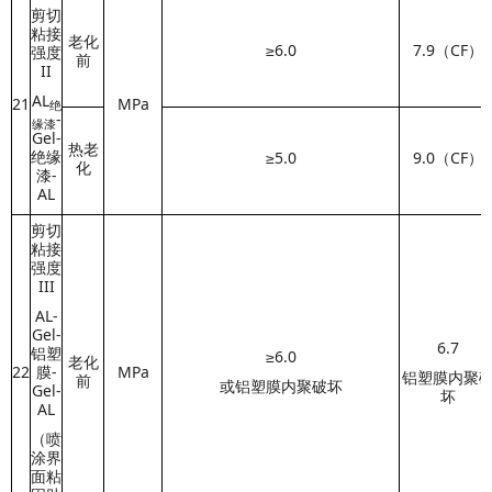
剪切
粘接
老化
≥6.0
7.9（CF）
强度
前
II
AL
21
MPa
绝
-
缘漆
Gel-
热老
绝缘
≥5.0
9.0（CF）
化
漆-
AL
剪切
粘接
强度
III
AL-
Gel-
6.7
铝塑
≥6.0
老化
22
膜-
MPa
铝塑膜内聚
前
或铝塑膜内聚破坏
Gel-
坏
AL
（喷
涂界
面粘