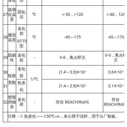
厚度
后
玻璃
固化
27
化温
℃
<-50，
>120
<-60，
126
后
度
老化
前
服役
28
℃
-45～175
-45～175
温度
RT75
型
阻燃
老化
V-0，离火即
29
-
V-0，离火即灭
性
前
灭
老化
(1.4
～3.9)
✕10
3.6
✕10
30
-5
-5
线胀
前
1/
℃
系数
热老
(1.4
～2.9)✕10
3.1
✕10
31
-5
-5
化
禁限
老化
符合
32
用物
-
符合 REACH/RoHS
前
REACH
/RoH
质
注释：① 热老化——130℃
，夹心饼干试样，用于出厂检验。
×4h