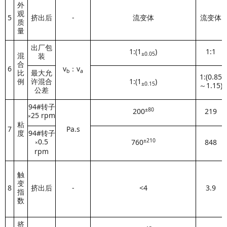
外
观
5
挤出后
-
流变体
流变体
质
量
出厂包
1:(1
)
1:1
±0.05
混
装
合
6
v
：v
b
a
比
最大允
1:(0.85
例
许混合
1:(1
)
±0.
15
～1.15)
公差
94#转子
±80
200
219
25
rpm
×
粘
7
Pa.s
度
94#转子
±210
0.5
760
848
×
rpm
触
变
8
挤出后
-
<4
3.9
指
数
挤