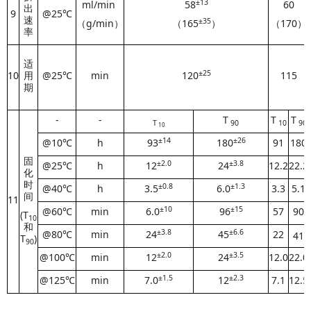
±
13
ml/min
58
60
出
9
@25℃
速
±
35
（g/min）
（165
）
（170）
率
适
±25
10
用
@25℃
min
120
115
期
-
-
T
T
T
T
90
10
90
10
±14
±26
@10℃
h
93
180
91
180
固
±2.0
±3.8
@25℃
h
12
24
12.2
22.2
化
时
±0.8
±1.3
@40℃
h
3.5
6.0
3.3
5.1
间
11
±10
±15
@60℃
min
6.0
96
57
90
(T
10
和
±3.8
±6.6
@80℃
min
24
45
22
41
T
)
90
±2.0
±3.5
@100℃
min
12
24
12.0
22.0
±
1.5
±
2.3
@125℃
min
7.0
12
7.1
12.5