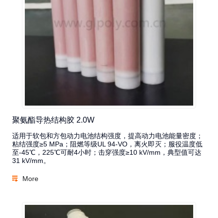
聚氨酯导热结构胶 2.0W
适用于软包和方包动力电池结构强度，提高动力电池能量密度；
粘结强度≥5 MPa；阻燃等级UL 94-VO，离火即灭；服役温度低
至-45℃，225℃可耐4小时；击穿强度≥10 kV/mm，典型值可达
31 kV/mm。
More