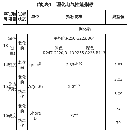
(续)表1 理化电气性能指标
序
试验
试样
单位
指标要求
典型值
号
项目
状态
固化后
深色
平均色R250,G223,B64
老化
13
-
(公
前
深色
深色
差)
R247,G220,B113
R255,G226,B113
老化
3
±0.10
14
密度
g/cm
2.85
2.83
前
老化
3.03
前
导热
±0.2
15
W/(m.K)
3.0
系数
热老
3.09
化
老化
73
前
Shore
±
9
16
硬度
77
D
热老
79
化