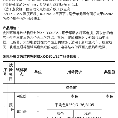
7.击穿强度≥10kv/mm，典型值可达31kv/mm以上；
8.适于点胶机，使自动化点胶生产线工效更高；
9.在15～35℃温度环境、0.006MPa压强下，适于单元压合面积大于0.5m2
的多个组合面积同步施工。
产品用途：
改性环氧导热结构密封胶XK-D30L/35，用于帮助各种高电损、高发热的电
气元件在三维周边六个面上的粘结、散热、绝缘和密封，例如帮助变压
器、电感器、大型电容器在六个面上的散热，适用于新能源汽车、航空航
天、轨道交通等领域高度集成的电感、电容结构件界面的散热和绝缘。
改性环氧导热结构密封胶XK-D30L/35产品参数表：
试
序
验
试样状
单位
指标要求
典型值
号
项
态
目
混合前
A组份
-
本色
本色
颜
平均色R250,G136,B105
1
色
B组份
-
深色
浅色
R250,G127,B92
R250,G147,B115