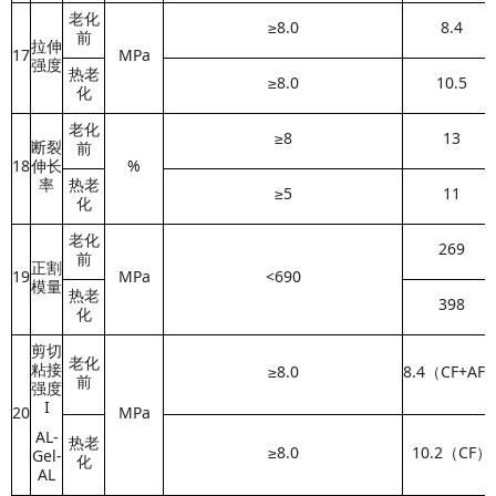
老化
≥8.0
8.4
前
拉伸
17
MPa
强度
热老
≥8.0
10.5
化
老化
≥8
13
断裂
前
18
伸长
%
率
热老
≥5
11
化
老化
269
前
正割
19
MPa
<690
模量
热老
398
化
剪切
老化
粘接
≥8.0
8.4（
CF+AF
前
强度
I
20
MPa
AL-
热老
≥8.0
10.2（CF）
Gel-
化
AL