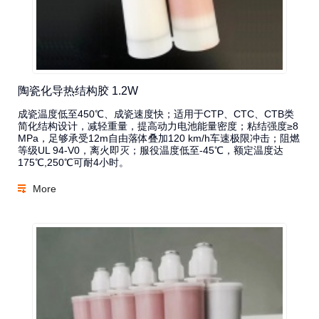
陶瓷化导热结构胶 1.2W
成瓷温度低至450℃、成瓷速度快；适用于CTP、CTC、CTB类
简化结构设计，减轻重量，提高动力电池能量密度；粘结强度≥8
MPa，足够承受12m自由落体叠加120 km/h车速极限冲击；阻燃
等级UL 94-V0，离火即灭；服役温度低至-45℃，额定温度达
175℃,250℃可耐4小时。
More