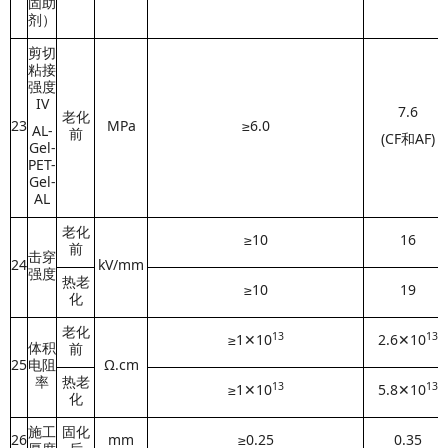
固助
剂）
剪切
粘接
强度
IV
7.6
老化
23
MPa
≥6.0
AL-
前
(CF和AF)
Gel-
PET-
Gel-
AL
老化
≥10
16
前
击穿
24
kV/mm
强度
热老
≥10
19
化
老化
13
1
3
≥1✕10
2.6✕10
体积
前
25
电阻
Ω.cm
率
热老
13
1
3
≥1✕10
5.8✕10
化
施工
固化
26
mm
≥0.25
0.35