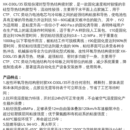
XK-D30L/35 双组份灌封型导热结构密封胶，是一款固化速度相对较慢的非
硅型导热结构胶型号，流动性较强，主要用于水平面上点胶施工，用于
CTP、CTC 类动力电池电芯与冷却板之间的超强结构粘接和导热，使电池包
具有足够的导热能力并达到抗 50～60G减速灾难冲击的能力。 其中， tV2
为适用期，是粘度升高一倍但小于 460 Pa.s 的固化诱导期，表明终端用户
在生产线上的返流操作时间较长，适于客户 A 样阶段人工装包。 t10是固化
度达到10%所需时间，剪切粘结强度达到(0.8～1.2) MPa，对于重量在
1000kg 以下零组件而言，被粘结工件可脱模离线；t90是固化度达到90%所
需时间，剪切粘结强度已经达到最大值的 90%，粘结界面可以承受各种冷
热冲击、机械振动等全方位的强化型式检验。改性环氧导热结构密封胶 XK-
D30L/35 兼具导热、绝缘、超强粘结、密封多功能于一身。主要用于
CTP、CTC 类动力电池结构与冷却板之间等部位的粘接，减少系统重量，降
低制造成本，显著提高自动化生产设备安装效率，使用简单。
产品特点：
1.改性环氧导热结构密封胶XK-D30L/35不含任何溶剂、稀释剂，胶体表层
和本体同步固化，点胶后无需等待表干可立即压合，节省了工艺等待时
间；
2.抗环境湿度能力特强，开封后24h仍可正常使用，不会被空气湿度固化产
生额外浪费；
3.粘结强度≥8MPa，足够承受12m自由落体叠加120km/h车速极限冲击，
超过铝塑膜层间粘接强度；优于聚氨酯和有机硅系的粘接强度；
4.60℃服役环境下，寿命超过25年；
5.阻燃等级UL 94-VO，离火即灭；
6.服役温度低至-45℃, 额定温度高达175℃,250℃力学性能半衰期达4小时；