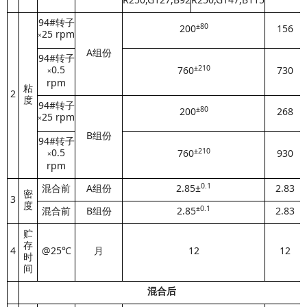
94#转子
±80
200
156
25
rpm
×
A组份
94#转子
±210
0.5
760
730
×
rpm
粘
2
度
94#转子
±80
200
268
25
rpm
×
B组份
94#转子
±210
0.5
760
930
×
rpm
0.1
混合前
A组份
2.85±
2.83
密
3
度
±0.1
混合前
B组份
2.85
2.83
贮
存
4
@25℃
月
12
12
时
间
混合后