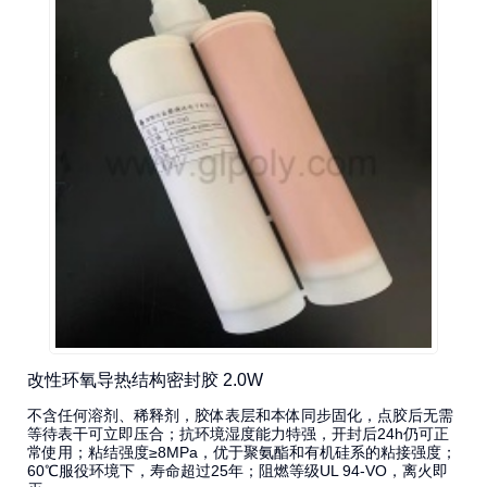
改性环氧导热结构密封胶 2.0W
不含任何溶剂、稀释剂，胶体表层和本体同步固化，点胶后无需
等待表干可立即压合；抗环境湿度能力特强，开封后24h仍可正
常使用；粘结强度≥8MPa，优于聚氨酯和有机硅系的粘接强度；
60℃服役环境下，寿命超过25年；阻燃等级UL 94-VO，离火即