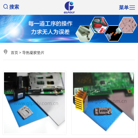
菜单
搜索
首页
> 导热凝胶垫片