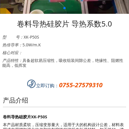
卷料导热硅胶片 导热系数5.0
型 号：
XK-P50S
热传导率：
5.0W/m.K
核心对应：
产品特性：
具备超软易压缩性，吸收组装间隙公差，绝缘性、阻燃性
能高，低挥发
0755-27579310
立即订购：
产品介绍
卷料
导热
硅胶
片
XK-P50S
本产品材质柔软，压缩变形量大，适用于大的机构设计公差，材料表