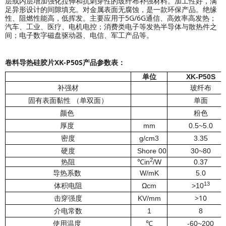
层或内层增加强化拉伸和抗刺穿性的玻纤布补强材料。加工性好，满
足异形设计的间隙填充。对金属表面无腐蚀，是一款环保产品。绝缘
性、阻燃性能高，低挥发。主要应用于5G/6G通信、高效率高发热；
汽车、工业、医疗、电机电控；消费类电子等发热半导体与散热件之
间；电子数字磁盘驱动器、电信、军工产品等。
卷料导热硅胶片XK-P50S产品参数表：
XK-P50S
单位
补强材
玻纤布
固有表面黏性 （单双面）
单面
颜色
粉色
厚度
mm
0.5~5.0
密度
g/cm3
3.35
硬度
Shore 00
30~80
2
热
阻
℃in
/W
0.37
导热系数
W/mK
5.0
13
体积电阻
Ωcm
>10
>10
击穿强度
KV/mm
介电常数
1
8
使用温度
℃
-60~200