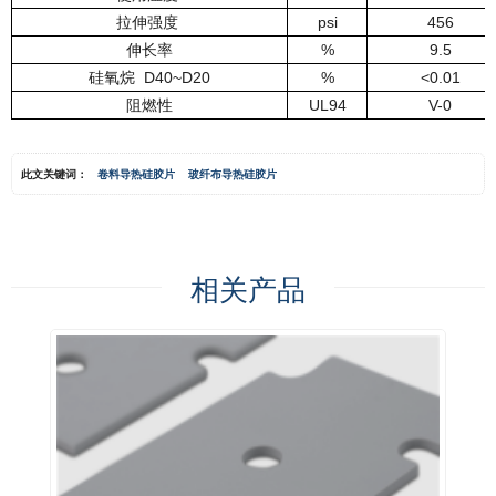
拉伸强度
psi
456
伸长率
%
9.5
硅氧烷
D40~D20
%
<0.01
阻燃性
UL94
V-0
此文关键词：
卷料导热硅胶片
玻纤布导热硅胶片
相关产品